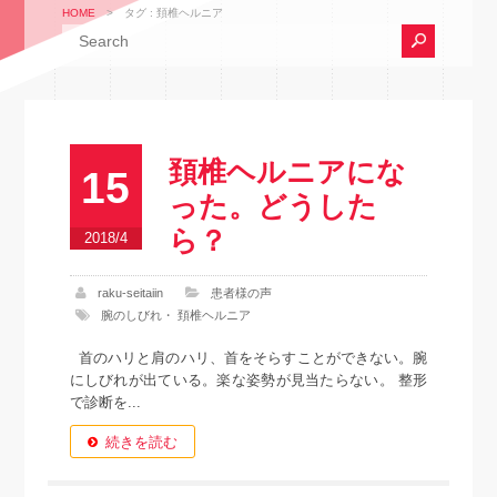
HOME
>
タグ : 頚椎ヘルニア
頚椎ヘルニアにな
15
った。どうした
ら？
2018/4
raku-seitaiin
患者様の声
腕のしびれ
・
頚椎ヘルニア
首のハリと肩のハリ、首をそらすことができない。腕
にしびれが出ている。楽な姿勢が見当たらない。 整形
で診断を...
続きを読む