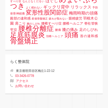
ほぐし
すべり症
なんとなくだるい
つき
ギックリ背中
リラックス
よく眠れない
予防
変形性股関節症
梅雨時期の頭痛
坐骨神経痛
羽根木公
殿部の違和感
眼精疲労
産後骨盤矯正
疲れが取れない
園
肩こり
腰椎すべり症 腰椎ヘルニア 脊柱管狭
腕のしびれ
腰椎分離症
膝の痛み
足のしびれ
窄症
腰痛
頭痛
足底筋膜炎
首の違和感
頚椎ヘルニア
骨盤矯正
らく整体院
東京都世田谷区梅丘1-22-12
03-3426-0778
アクセス
お問い合わせ