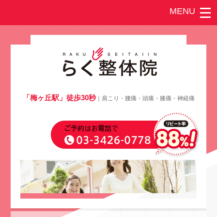
「梅ヶ丘駅」徒歩30秒
｜肩こり・腰痛・頭痛・膝痛・神経痛