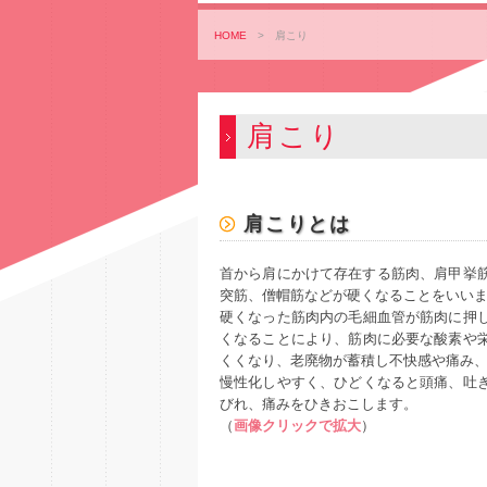
HOME
>
肩こり
肩こり
肩こりとは
首から肩にかけて存在する筋肉、肩甲挙
突筋、僧帽筋などが硬くなることをいい
硬くなった筋肉内の毛細血管が筋肉に押
くなることにより、筋肉に必要な酸素や
くくなり、老廃物が蓄積し不快感や痛み
慢性化しやすく、ひどくなると頭痛、吐
びれ、痛みをひきおこします。
（
画像クリックで拡大
）