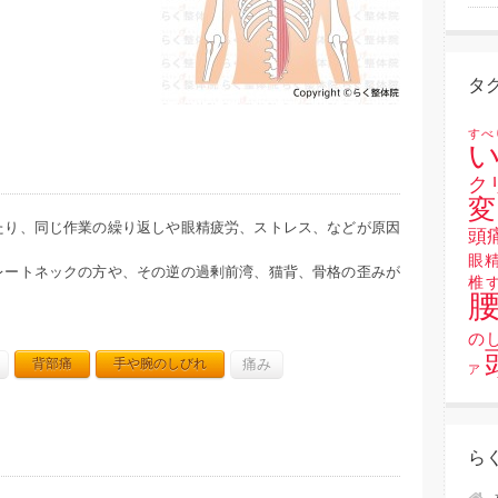
タ
すべ
い
ク
変
たり、同じ作業の繰り返しや眼精疲労、ストレス、などが原因
頭
眼
レートネックの方や、その逆の過剰前湾、猫背、骨格の歪みが
椎
の
背部痛
手や腕のしびれ
痛み
ア
ら