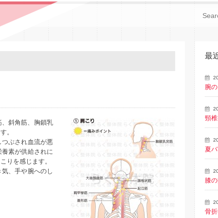
最
2
腕の
2
頸椎
筋、斜角筋、胸鎖乳
ます。
2
しつぶされ血流が悪
夏バ
栄養素が供給されに
、こりを感じます。
き気、手や腕へのし
2
膝の
2
骨折