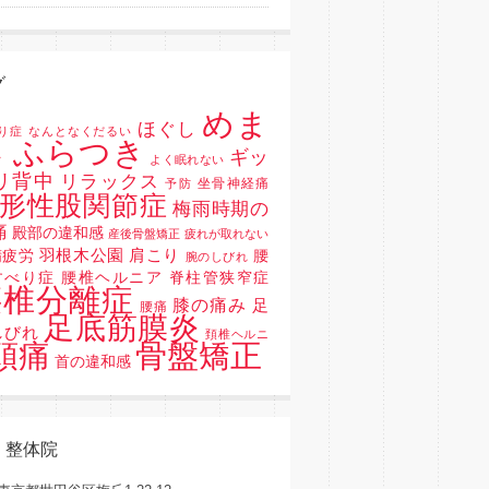
グ
めま
ほぐし
り症
なんとなくだるい
 ふらつき
ギッ
よく眠れない
リ背中
リラックス
坐骨神経痛
予防
形性股関節症
梅雨時期の
痛
殿部の違和感
産後骨盤矯正
疲れが取れない
羽根木公園
肩こり
精疲労
腰
腕のしびれ
すべり症 腰椎ヘルニア 脊柱管狭窄症
腰椎分離症
膝の痛み
足
腰痛
足底筋膜炎
しびれ
頚椎ヘルニ
骨盤矯正
頭痛
首の違和感
く整体院