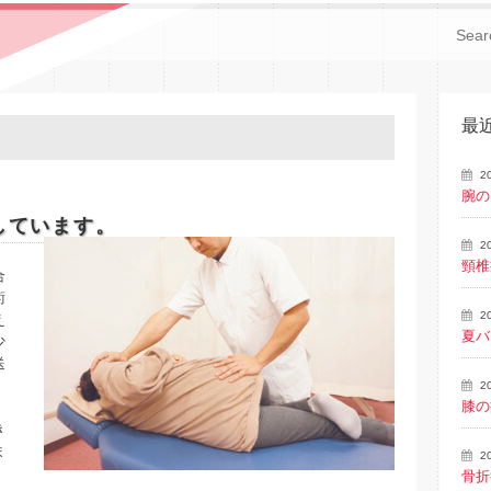
最
2
腕の
しています。
2
頸椎
合
術
2
え
夏バ
少
送
2
膝の
き
ま
2
骨折