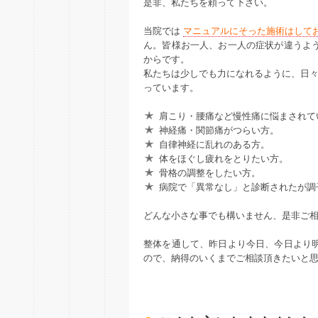
是非、私たちを頼って下さい。
当院では
マニュアルにそった施術はして
ん。皆様お一人、お一人の症状が違うよ
からです。
私たちは少しでも力になれるように、日
っています。
肩こり・腰痛など慢性痛に悩まされて
神経痛・関節痛がつらい方。
自律神経に乱れのある方。
体をほぐし疲れをとりたい方。
骨格の調整をしたい方。
病院で「異常なし」と診断されたが調
どんな小さな事でも構いません、是非ご
整体を通して、昨日より今日、今日より
ので、納得のいくまでご相談頂きたいと