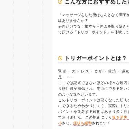
こんな方におすすめした
「マッサージをした後はなんとなく調子
験ありませんか？
表面だけでなく根本から原因を取り除き
て頂ける「トリガーポイント」を体験し
トリガーポイントとは？
緊張・ストレス・姿勢・環境・運
足・・・
ここでは記述できないほどの様々な原因
り筋組織が損傷され、患部にできる硬い
のような塊をいいます。
このトリガーポイントは硬くなった筋肉
にできるためわかりにくく、実際にトリ
ポイントを刺激する施術はあまり多く行
ておりません。この施術により
塊を消失
小
させ、
症状も緩和
されます！