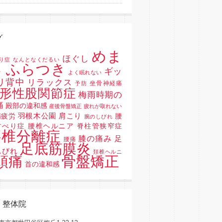
グ
めま
ほぐし
り症
なんとなくだるい
 ふらつき
ギッ
よく眠れない
リ背中
リラックス
坐骨神経痛
予防
形性股関節症
梅雨時期の
痛
殿部の違和感
産後骨盤矯正
疲れが取れない
羽根木公園
肩こり
精疲労
腰
腕のしびれ
すべり症 腰椎ヘルニア 脊柱管狭窄症
腰椎分離症
膝の痛み
足
腰痛
足底筋膜炎
しびれ
頚椎ヘルニ
骨盤矯正
頭痛
首の違和感
く整体院