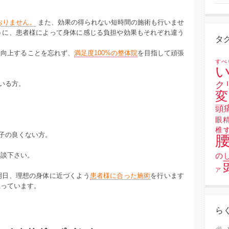
おりません。
また、効果の得られない短時間の施術も行いませ
うに、患者様によって身体に感じる負担や効果もそれぞれ違う
タ
々向上することを忘れず、
満足度100%の整体院
を目指して頑張
すべ
い
いる方。
ク
変
頭
眼
椎
子の良くない方。
相談下さい。
の
ア
明日、理想の身体に近づくよう
患者様に合った施術
を行います
思っています。
ら