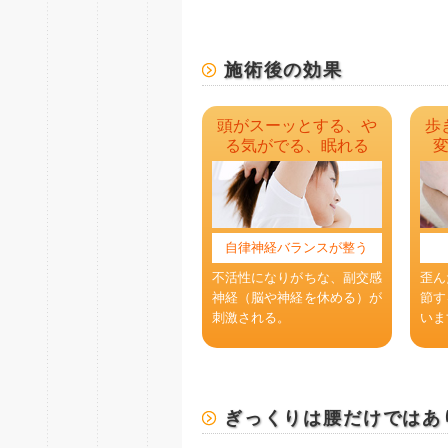
施術後の効果
頭がスーッとする、や
歩
る気がでる、眠れる
自律神経バランスが整う
不活性になりがちな、副交感
歪ん
神経（脳や神経を休める）が
節す
刺激される。
いま
ぎっくりは腰だけではあ