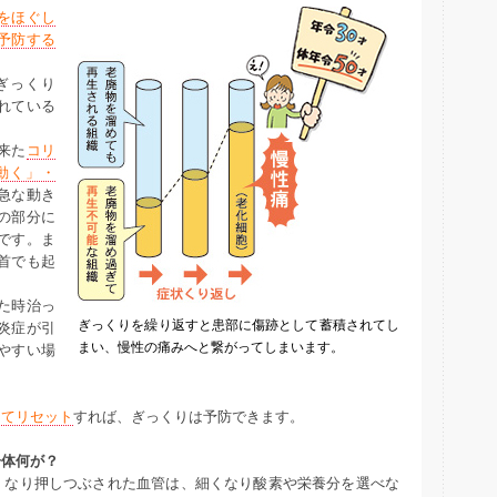
をほぐし
予防する
ぎっくり
れている
来た
コリ
動く」・
急な動き
の部分に
です。ま
首でも起
た時治っ
ぎっくりを繰り返すと患部に傷跡として蓄積されてし
炎症が引
まい、慢性の痛みへと繋がってしまいます。
やすい場
してリセット
すれば、ぎっくりは予防できます。
一体何が？
くなり押しつぶされた血管は、細くなり酸素や栄養分を選べな