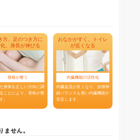
き方、足のつき方に
おなかがすく、トイレ
変化、身長が伸びる
が近くなる
骨格が整う
内臓機能の活性化
だ身体を正しい方向に調
内臓血流が良くなり、自律神
ることにより、骨格が整
経バランスも整い内臓機能が
す。
安定します。
りません。