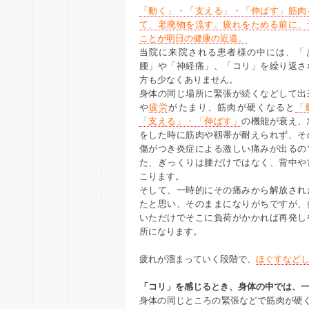
「動く」・「支える」・「伸ばす」筋肉
て、老廃物を流す。疲れをためる前に、
ことが明日の健康の近道。
当院に来院される患者様の中には、「
腰」や「神経痛」、「コリ」を繰り返さ
方も少なくありません。
身体の同じ場所に緊張が続くなどして出
や
疲労
がたまり、筋肉が硬くなると
「
「支える」・「伸ばす」
の機能が衰え、
をした時に筋肉や靱帯が耐えられず、そ
傷がつき炎症による激しい痛みが出るの
た、ぎっくりは腰だけではなく、背中や
こります。
そして、一時的にその痛みから解放され
たと思い、そのままになりがちですが、
いただけでそこに負荷がかかれば再発し
所になります。
疲れが溜まっていく段階で、
ほぐすなど
「コリ」を感じるとき、身体の中では、
身体の同じところの緊張などで筋肉が硬