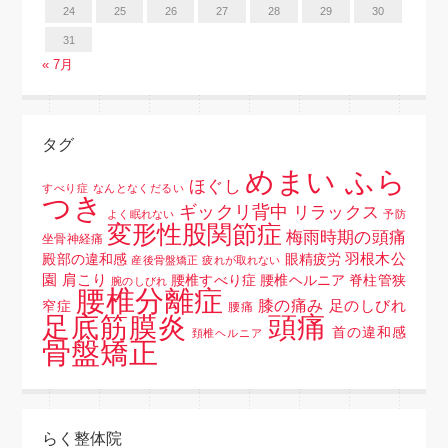
24
25
26
27
28
29
30
31
« 7月
タグ
めまい ふら
ほぐし
すべり症
なんとなくだるい
つき
ギックリ背中
リラックス
よく眠れない
予防
変形性股関節症
梅雨時期の頭痛
坐骨神経痛
羽根木公
殿部の違和感
眼精疲労
産後骨盤矯正
疲れが取れない
園
肩こり
腰椎すべり症 腰椎ヘルニア 脊柱管狭
腕のしびれ
腰椎分離症
膝の痛み
足のしびれ
窄症
腰痛
頭痛
足底筋膜炎
首の違和感
頚椎ヘルニア
骨盤矯正
らく整体院