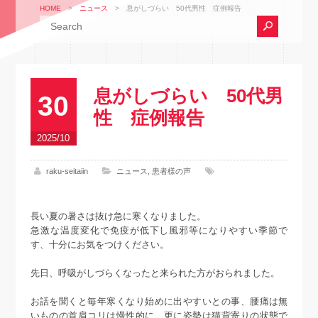
HOME
>
ニュース
>
息がしづらい 50代男性 症例報告
息がしづらい 50代男
30
性 症例報告
2025/10
raku-seitaiin
ニュース
,
患者様の声
長い夏の暑さは抜け急に寒くなりました。
急激な温度変化で免疫が低下し風邪等になりやすい季節で
す、十分にお気をつけください。
先日、呼吸がしづらくなったと来られた方がおられました。
お話を聞くと毎年寒くなり始めに出やすいとの事、腰痛は無
いものの首肩コリは慢性的に、更に姿勢は猫背寄りの状態で