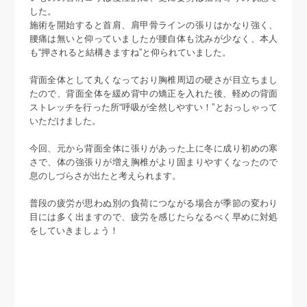
した。
施術を開始すると首肩、肩甲骨ラインの張りはかなり強く、
腰痛は無いと仰っていましたが腰自体も沈みが少なく、本人
も“押されると結構きますね”と仰られていました。
背面全体として丸くなっており胸椎周辺の硬さが目立ちまし
たので、背面全体を緩め背中の矯正を入れた後、軽めの背面
ストレッチを行った所“呼吸が全然しやすい！”とおっしゃって
いただけました。
今回、元から背面全体に張りがあった上に冬に成り初めの寒
さで、体の強張りが増え胸椎がより固まりやすくなったので
息のしづらさが出たと考えられます。
普段の疲労が思わぬ別の負荷につながる場合が季節の変わり
目には多く出ますので、疲労を感じたらなるべく早めに対処
をしていきましょう！