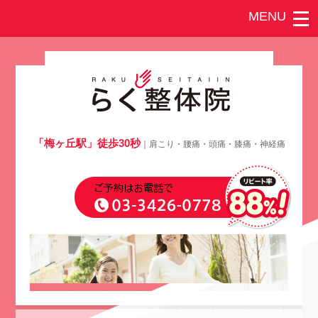
「梅ヶ丘駅」徒歩30秒
｜肩こり・腰痛・頭痛・膝痛・神経痛