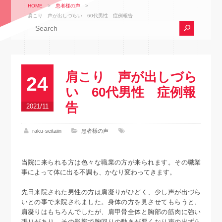
HOME
>
患者様の声
>
肩こり 声が出しづらい 60代男性 症例報告
肩こり 声が出しづら
24
い 60代男性 症例報
告
2021/11
raku-seitaiin
患者様の声
当院に来られる方は色々な職業の方が来られます。その職業
事によって体に出る不調も、かなり変わってきます。
先日来院された男性の方は肩凝りがひどく、少し声が出づら
いとの事で来院されました。身体の方を見させてもらうと、
肩凝りはもちろんでしたが、肩甲骨全体と胸部の筋肉に強い
張りがあり、その影響で胸回りの動きが悪くなり声の出ずら