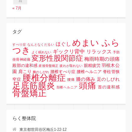
31
« 7月
タグ
めまい ふら
ほぐし
すべり症
なんとなくだるい
つき
ギックリ背中
リラックス
よく眠れない
予防
変形性股関節症
梅雨時期の頭痛
坐骨神経痛
羽根木公
殿部の違和感
眼精疲労
産後骨盤矯正
疲れが取れない
園
肩こり
腰椎すべり症 腰椎ヘルニア 脊柱管狭
腕のしびれ
腰椎分離症
膝の痛み
足のしびれ
窄症
腰痛
頭痛
足底筋膜炎
首の違和感
頚椎ヘルニア
骨盤矯正
らく整体院
東京都世田谷区梅丘1-22-12