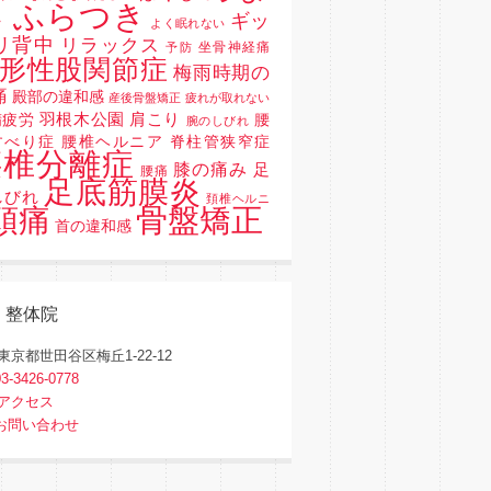
 ふらつき
ギッ
よく眠れない
リ背中
リラックス
坐骨神経痛
予防
形性股関節症
梅雨時期の
痛
殿部の違和感
産後骨盤矯正
疲れが取れない
羽根木公園
肩こり
精疲労
腰
腕のしびれ
すべり症 腰椎ヘルニア 脊柱管狭窄症
腰椎分離症
膝の痛み
足
腰痛
足底筋膜炎
しびれ
頚椎ヘルニ
骨盤矯正
頭痛
首の違和感
く整体院
東京都世田谷区梅丘1-22-12
03-3426-0778
アクセス
お問い合わせ