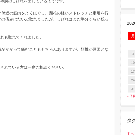
みや腕のしびれを出しているようです。
骨付近の筋肉をよくほぐし、頚椎の軽いストレッチと牽引を行
骨の痛みはだいぶ取れましたが、しびれはまだ半分くらい残っ
20
月
びれも取れてくれました。
荷がかかって痛むことももちろんありますが、頚椎が原因とな
3
。
10
まされている方は一度ご相談ください。
17
24
31
« 7
タ
すべ