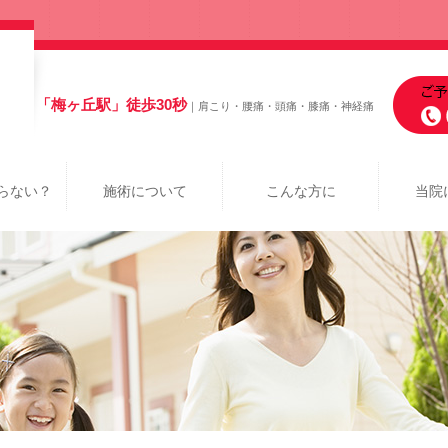
「梅ヶ丘駅」徒歩30秒
｜肩こり・腰痛・頭痛・膝痛・神経痛
らない？
施術について
こんな方に
当院