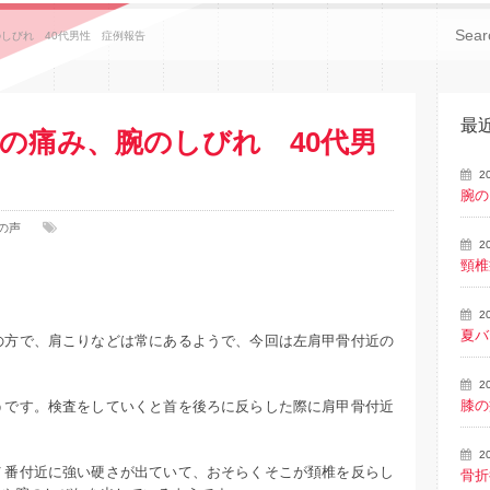
しびれ 40代男性 症例報告
最
の痛み、腕のしびれ 40代男
2
腕の
の声
2
頸椎
2
夏バ
の方で、肩こりなどは常にあるようで、今回は左肩甲骨付近の
2
膝の
うです。検査をしていくと首を後ろに反らした際に肩甲骨付近
2
７番付近に強い硬さが出ていて、おそらくそこが頚椎を反らし
骨折