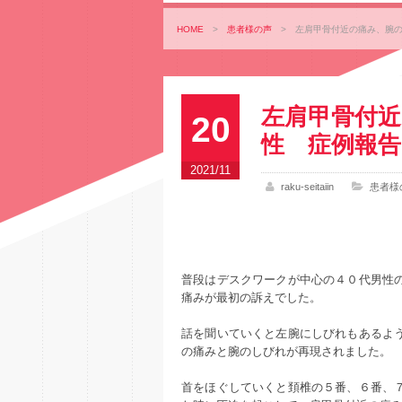
HOME
>
患者様の声
>
左肩甲骨付近の痛み、腕の
左肩甲骨付近
20
性 症例報告
2021/11
raku-seitaiin
患者様
普段はデスクワークが中心の４０代男性
痛みが最初の訴えでした。
話を聞いていくと左腕にしびれもあるよ
の痛みと腕のしびれが再現されました。
首をほぐしていくと頚椎の５番、６番、