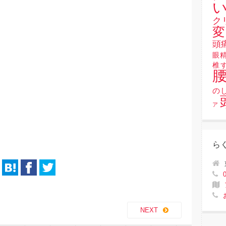
い
ク
変
頭
眼
椎
の
ア
ら
NEXT