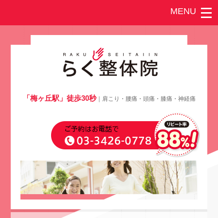
「梅ヶ丘駅」徒歩30秒
｜肩こり・腰痛・頭痛・膝痛・神経痛