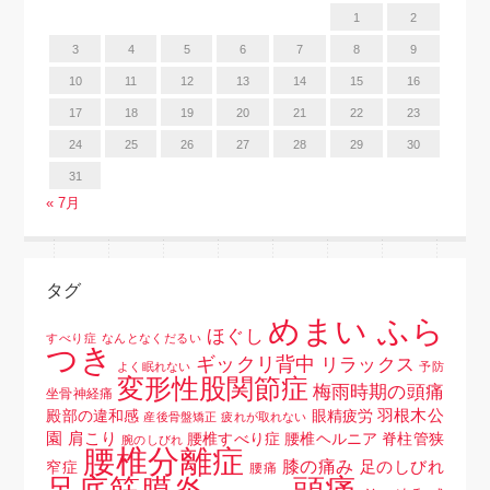
1
2
3
4
5
6
7
8
9
10
11
12
13
14
15
16
17
18
19
20
21
22
23
24
25
26
27
28
29
30
31
« 7月
タグ
めまい ふら
ほぐし
すべり症
なんとなくだるい
つき
ギックリ背中
リラックス
よく眠れない
予防
変形性股関節症
梅雨時期の頭痛
坐骨神経痛
羽根木公
殿部の違和感
眼精疲労
産後骨盤矯正
疲れが取れない
園
肩こり
腰椎すべり症 腰椎ヘルニア 脊柱管狭
腕のしびれ
腰椎分離症
膝の痛み
足のしびれ
窄症
腰痛
頭痛