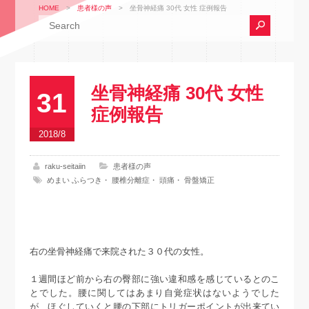
HOME
>
患者様の声
>
坐骨神経痛 30代 女性 症例報告
坐骨神経痛 30代 女性
31
症例報告
2018/8
raku-seitaiin
患者様の声
めまい ふらつき
・
腰椎分離症
・
頭痛
・
骨盤矯正
右の坐骨神経痛で来院された３０代の女性。
１週間ほど前から右の臀部に強い違和感を感じているとのこ
とでした。腰に関してはあまり自覚症状はないようでした
が、ほぐしていくと腰の下部にトリガーポイントが出来てい