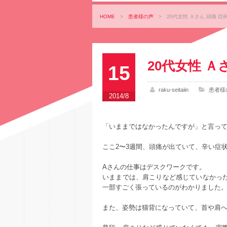
HOME
>
患者様の声
>
20代女性 Ａさん 頭痛 症
20代女性 Ａ
15
raku-seitaiin
患者様
2014/8
「いままではなかったんですが」と言って
ここ2〜3週間、頭痛が出ていて、辛い症
Aさんの仕事はデスクワークです。
いままでは、肩こりなど感じていなかっ
一部すごく張っているのがわかりました
また、姿勢は猫背になっていて、首や肩