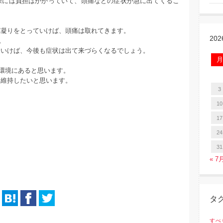
際には負担はかかっていて、頭痛などの症状が急に出てくるこ
る凝りをとっていけば、頭痛は取れてきます。
20
。
ていけば、今後も症状は出て来づらくなるでしょう。
月
環境にあると思います。
を維持したいと思います。
3
10
17
24
31
« 7
タ
すべ