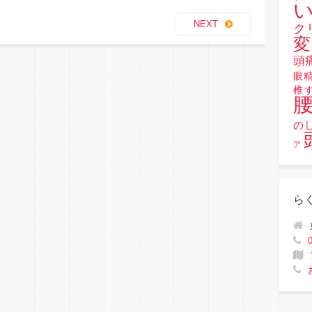
い
NEXT
ク
変
頭
眼
椎
の
ア
ら