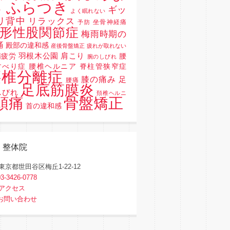
 ふらつき
ギッ
よく眠れない
リ背中
リラックス
坐骨神経痛
予防
形性股関節症
梅雨時期の
痛
殿部の違和感
産後骨盤矯正
疲れが取れない
羽根木公園
肩こり
精疲労
腰
腕のしびれ
すべり症 腰椎ヘルニア 脊柱管狭窄症
腰椎分離症
膝の痛み
足
腰痛
足底筋膜炎
しびれ
頚椎ヘルニ
骨盤矯正
頭痛
首の違和感
く整体院
東京都世田谷区梅丘1-22-12
03-3426-0778
アクセス
お問い合わせ