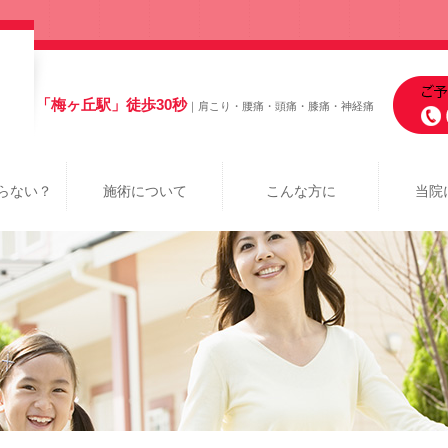
「梅ヶ丘駅」徒歩30秒
｜肩こり・腰痛・頭痛・膝痛・神経痛
らない？
施術について
こんな方に
当院