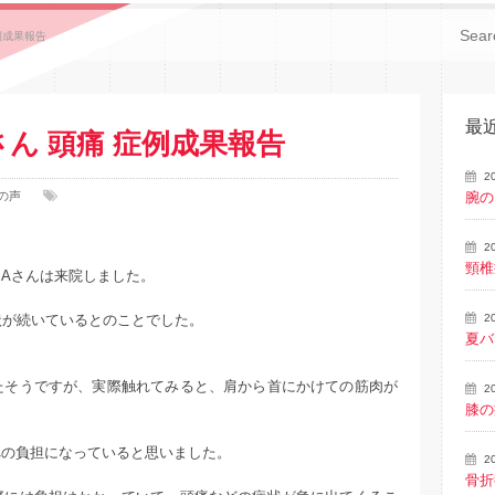
例成果報告
最
さん 頭痛 症例成果報告
2
の声
腕の
2
頸椎
Aさんは来院しました。
状が続いているとのことでした。
2
夏バ
たそうですが、実際触れてみると、肩から首にかけての筋肉が
2
。
膝の
への負担になっていると思いました。
2
骨折