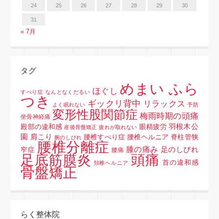
24
25
26
27
28
29
30
31
« 7月
タグ
めまい ふら
ほぐし
すべり症
なんとなくだるい
つき
ギックリ背中
リラックス
よく眠れない
予防
変形性股関節症
梅雨時期の頭痛
坐骨神経痛
羽根木公
殿部の違和感
眼精疲労
産後骨盤矯正
疲れが取れない
園
肩こり
腰椎すべり症 腰椎ヘルニア 脊柱管狭
腕のしびれ
腰椎分離症
膝の痛み
足のしびれ
窄症
腰痛
頭痛
足底筋膜炎
首の違和感
頚椎ヘルニア
骨盤矯正
らく整体院