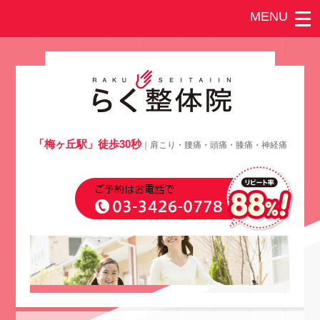
「梅ヶ丘駅」徒歩30秒
｜肩こり・腰痛・頭痛・膝痛・神経痛