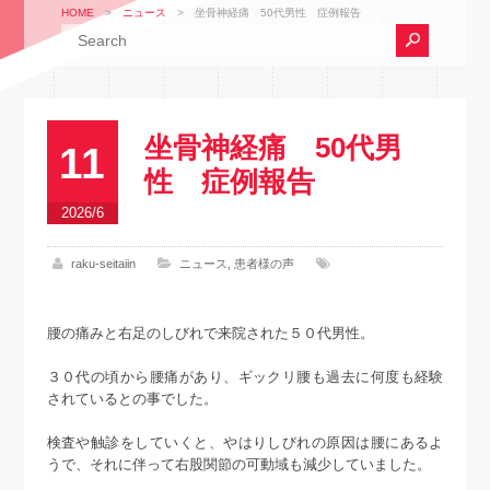
HOME
>
ニュース
>
坐骨神経痛 50代男性 症例報告
坐骨神経痛 50代男
11
性 症例報告
2026/6
raku-seitaiin
ニュース
,
患者様の声
腰の痛みと右足のしびれで来院された５０代男性。
３０代の頃から腰痛があり、ギックリ腰も過去に何度も経験
されているとの事でした。
検査や触診をしていくと、やはりしびれの原因は腰にあるよ
うで、それに伴って右股関節の可動域も減少していました。