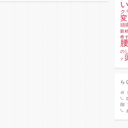
い
ク
変
頭
眼
椎
の
ア
ら