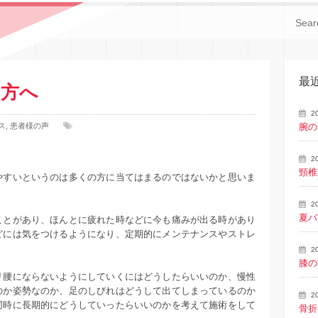
最
む方へ
2
ス
,
患者様の声
腕の
2
頸椎
やすいというのは多くの方に当てはまるのではないかと思いま
2
夏バ
ことがあり、ほんとに疲れた時などに今も痛みが出る時があり
どには気をつけるようになり、定期的にメンテナンスやストレ
2
膝の
リ腰にならないようにしていくにはどうしたらいいのか、慢性
のか姿勢なのか、足のしびれはどうして出てしまっているのか
2
同時に長期的にどうしていったらいいのかを考えて施術をして
骨折