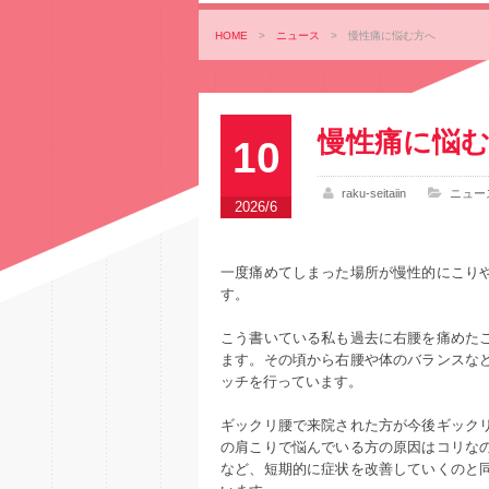
HOME
>
ニュース
>
慢性痛に悩む方へ
慢性痛に悩
10
raku-seitaiin
ニュー
2026/6
一度痛めてしまった場所が慢性的にこり
す。
こう書いている私も過去に右腰を痛めた
ます。その頃から右腰や体のバランスな
ッチを行っています。
ギックリ腰で来院された方が今後ギック
の肩こりで悩んでいる方の原因はコリな
など、短期的に症状を改善していくのと