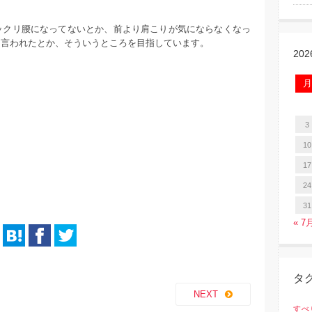
ックリ腰になってないとか、前より肩こりが気にならなくなっ
ら言われたとか、そういうところを目指しています。
20
月
3
10
17
24
31
« 7
タ
NEXT
すべ