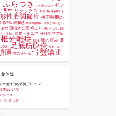
 ふらつき
ギッ
よく眠れない
リ背中
リラックス
坐骨神経痛
予防
形性股関節症
梅雨時期の
痛
殿部の違和感
産後骨盤矯正
疲れが取れない
羽根木公園
肩こり
精疲労
腰
腕のしびれ
すべり症 腰椎ヘルニア 脊柱管狭窄症
腰椎分離症
膝の痛み
足
腰痛
足底筋膜炎
しびれ
頚椎ヘルニ
骨盤矯正
頭痛
首の違和感
く整体院
東京都世田谷区梅丘1-22-12
03-3426-0778
アクセス
お問い合わせ