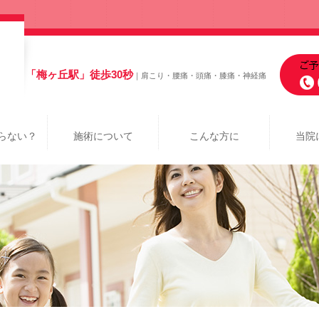
「梅ヶ丘駅」徒歩30秒
｜肩こり・腰痛・頭痛・膝痛・神経痛
らない？
施術について
こんな方に
当院