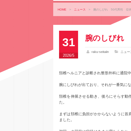
HOME
>
ニュース
>
腕のしびれ 50代男性 症
腕のしびれ 
31
raku-seitaiin
ニュー
2026/5
頚椎ヘルニアと診断され整形外科に通院
腕にしびれが出ており、それが一番気に
頚椎を伸展させる動き、後ろにそらす動
た。
まずは頚椎に負担がかからないように首
ました。