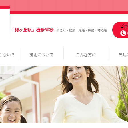
「梅ヶ丘駅」徒歩30秒
｜肩こり・腰痛・頭痛・膝痛・神経痛
らない？
施術について
こんな方に
当院