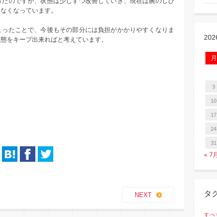
ったのですが、状態は少しずつ改善していき、現在は腕のしび
はなくなっています。
こったことで、今後もその部分には負担がかかりやすくなりま
20
状態をキープ出来ればと考えています。
月
3
10
17
24
31
« 7
タ
NEXT
すべ