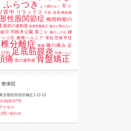
 ふらつき
ギッ
よく眠れない
リ背中
リラックス
坐骨神経痛
予防
形性股関節症
梅雨時期の
痛
殿部の違和感
産後骨盤矯正
疲れが取れない
羽根木公園
肩こり
精疲労
腰
腕のしびれ
すべり症 腰椎ヘルニア 脊柱管狭窄症
腰椎分離症
膝の痛み
足
腰痛
足底筋膜炎
しびれ
頚椎ヘルニ
骨盤矯正
頭痛
首の違和感
く整体院
東京都世田谷区梅丘1-22-12
03-3426-0778
アクセス
お問い合わせ