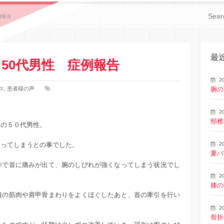
例報告
最
50代男性 症例報告
2
ス
,
患者様の声
腕の
2
頸椎
中の５０代男性。
なってしまうとの事でした。
2
夏バ
作で首に痛みが出て、腕のしびれが強くなってしまう状況でし
2
膝の
肩の筋肉や肩甲骨まわりをよくほぐしたあと、首の牽引を行い
2
骨折