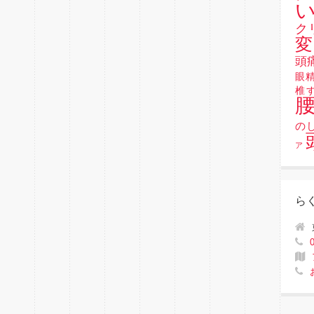
い
ク
変
頭
眼
椎
の
ア
ら