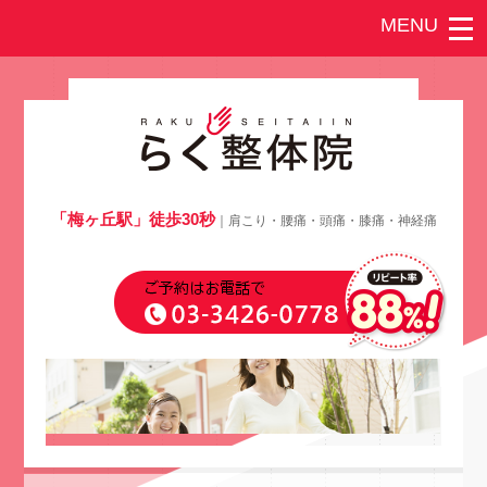
「梅ヶ丘駅」徒歩30秒
｜肩こり・腰痛・頭痛・膝痛・神経痛