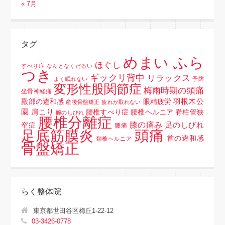
« 7月
タグ
めまい ふら
ほぐし
すべり症
なんとなくだるい
つき
ギックリ背中
リラックス
よく眠れない
予防
変形性股関節症
梅雨時期の頭痛
坐骨神経痛
羽根木公
殿部の違和感
眼精疲労
産後骨盤矯正
疲れが取れない
園
肩こり
腰椎すべり症 腰椎ヘルニア 脊柱管狭
腕のしびれ
腰椎分離症
膝の痛み
足のしびれ
窄症
腰痛
頭痛
足底筋膜炎
首の違和感
頚椎ヘルニア
骨盤矯正
らく整体院
東京都世田谷区梅丘1-22-12
03-3426-0778