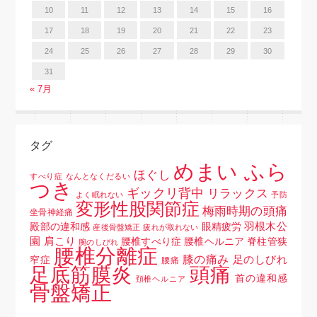
10
11
12
13
14
15
16
17
18
19
20
21
22
23
24
25
26
27
28
29
30
31
« 7月
タグ
めまい ふら
ほぐし
すべり症
なんとなくだるい
つき
ギックリ背中
リラックス
よく眠れない
予防
変形性股関節症
梅雨時期の頭痛
坐骨神経痛
羽根木公
殿部の違和感
眼精疲労
産後骨盤矯正
疲れが取れない
園
肩こり
腰椎すべり症 腰椎ヘルニア 脊柱管狭
腕のしびれ
腰椎分離症
膝の痛み
足のしびれ
窄症
腰痛
頭痛
足底筋膜炎
首の違和感
頚椎ヘルニア
骨盤矯正