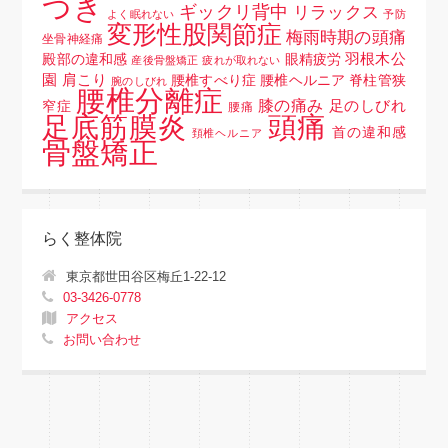
つき
ギックリ背中
リラックス
よく眠れない
予防
変形性股関節症
梅雨時期の頭痛
坐骨神経痛
羽根木公
殿部の違和感
眼精疲労
産後骨盤矯正
疲れが取れない
園
肩こり
腰椎すべり症 腰椎ヘルニア 脊柱管狭
腕のしびれ
腰椎分離症
膝の痛み
足のしびれ
窄症
腰痛
頭痛
足底筋膜炎
首の違和感
頚椎ヘルニア
骨盤矯正
らく整体院
東京都世田谷区梅丘1-22-12
03-3426-0778
アクセス
お問い合わせ