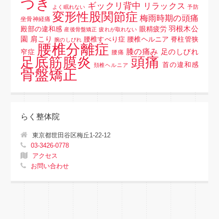
つき
ギックリ背中
リラックス
よく眠れない
予防
変形性股関節症
梅雨時期の頭痛
坐骨神経痛
羽根木公
殿部の違和感
眼精疲労
産後骨盤矯正
疲れが取れない
園
肩こり
腰椎すべり症 腰椎ヘルニア 脊柱管狭
腕のしびれ
腰椎分離症
膝の痛み
足のしびれ
窄症
腰痛
頭痛
足底筋膜炎
首の違和感
頚椎ヘルニア
骨盤矯正
らく整体院
東京都世田谷区梅丘1-22-12
03-3426-0778
アクセス
お問い合わせ