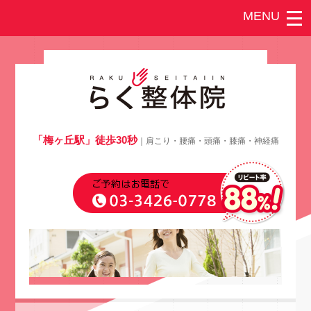
「梅ヶ丘駅」徒歩30秒
｜肩こり・腰痛・頭痛・膝痛・神経痛