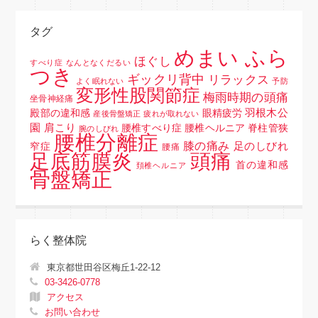
タグ
めまい ふら
ほぐし
すべり症
なんとなくだるい
つき
ギックリ背中
リラックス
よく眠れない
予防
変形性股関節症
梅雨時期の頭痛
坐骨神経痛
羽根木公
殿部の違和感
眼精疲労
産後骨盤矯正
疲れが取れない
園
肩こり
腰椎すべり症 腰椎ヘルニア 脊柱管狭
腕のしびれ
腰椎分離症
膝の痛み
足のしびれ
窄症
腰痛
頭痛
足底筋膜炎
首の違和感
頚椎ヘルニア
骨盤矯正
らく整体院
東京都世田谷区梅丘1-22-12
03-3426-0778
アクセス
お問い合わせ