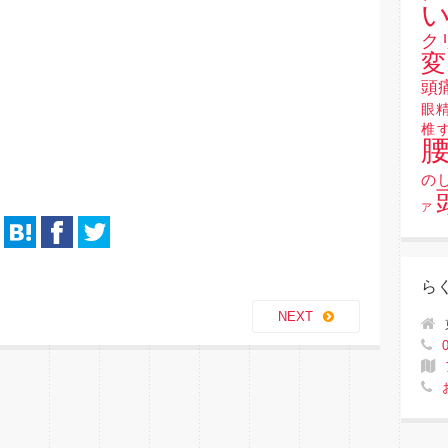
い
ク
変
頭
眼
椎
の
ア
ら
NEXT