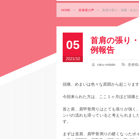
HOME
>
患者様の声
>
首肩の張り・頭痛・めまい
首肩の張り・
05
例報告
2021/10
raku-seitaiin
患者様
頭痛、めまいは色々な原因から起こりま
今回来られた方は、ここ１ヶ月ほど頭痛
首と肩、肩甲骨周りはとても張りが強く
ンパの流れも滞っていると考えられまし
す。
まずは首肩、肩甲骨周りの硬くなったポ