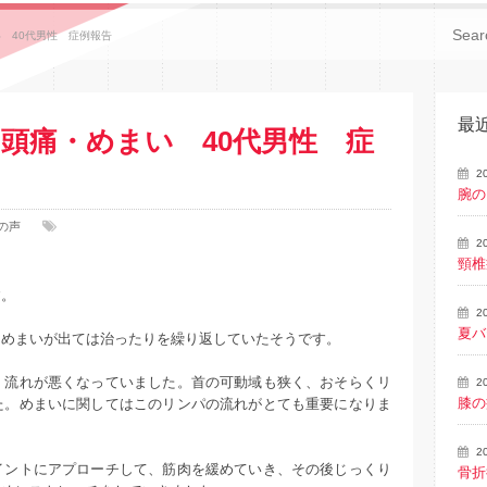
 40代男性 症例報告
最
頭痛・めまい 40代男性 症
2
腕の
の声
2
頸椎
す。
2
夏バ
とめまいが出ては治ったりを繰り返していたそうです。
、流れが悪くなっていました。首の可動域も狭く、おそらくリ
2
膝の
た。めまいに関してはこのリンパの流れがとても重要になりま
2
イントにアプローチして、筋肉を緩めていき、その後じっくり
骨折