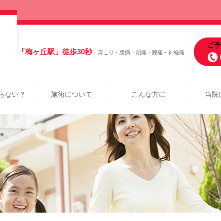
「梅ヶ丘駅」徒歩30秒
｜肩こり・腰痛・頭痛・膝痛・神経痛
らない？
施術について
こんな方に
当院