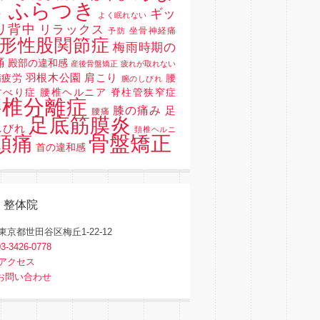
 ふらつき
ギッ
よく眠れない
リ背中
リラックス
坐骨神経痛
予防
形性股関節症
梅雨時期の
痛
殿部の違和感
産後骨盤矯正
疲れが取れない
羽根木公園
肩こり
精疲労
腰
腕のしびれ
すべり症 腰椎ヘルニア 脊柱管狭窄症
腰椎分離症
膝の痛み
足
腰痛
足底筋膜炎
しびれ
頚椎ヘルニ
骨盤矯正
頭痛
首の違和感
く整体院
東京都世田谷区梅丘1-22-12
03-3426-0778
アクセス
お問い合わせ