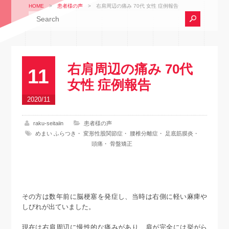
HOME
>
患者様の声
>
右肩周辺の痛み 70代 女性 症例報告
右肩周辺の痛み 70代
11
女性 症例報告
2020/11
raku-seitaiin
患者様の声
めまい ふらつき
・
変形性股関節症
・
腰椎分離症
・
足底筋膜炎
・
頭痛
・
骨盤矯正
その方は数年前に脳梗塞を発症し、当時は右側に軽い麻痺や
しびれが出ていました。
現在は右肩周辺に慢性的な痛みがあり、肩が完全には挙がら