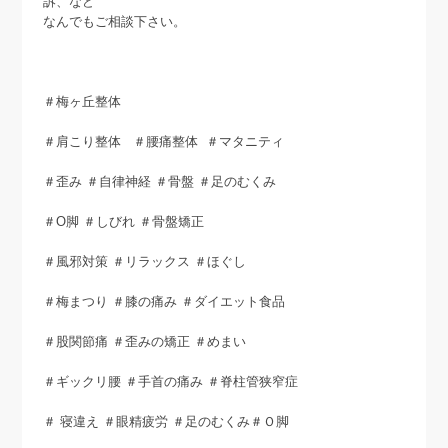
訴、など
なんでもご相談下さい。
＃梅ヶ丘整体
＃肩こり整体 ＃腰痛整体 ＃マタニティ
＃歪み ＃自律神経 ＃骨盤 ＃足のむくみ
＃O脚 ＃しびれ ＃骨盤矯正
＃風邪対策 ＃リラックス ＃ほぐし
＃梅まつり ＃膝の痛み ＃ダイエット食品
＃股関節痛 ＃歪みの矯正 ＃めまい
＃ギックリ腰 ＃手首の痛み ＃脊柱管狭窄症
＃ 寝違え ＃眼精疲労 ＃足のむくみ＃Ｏ脚