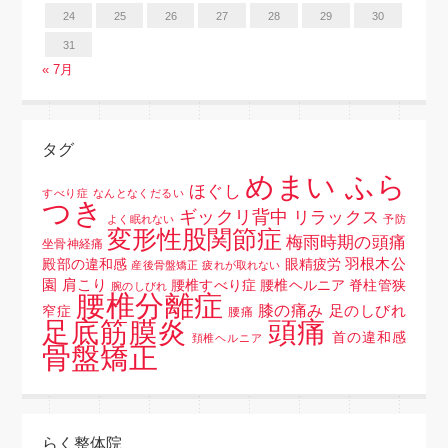
24
25
26
27
28
29
30
31
« 7月
タグ
めまい ふら
ほぐし
すべり症
なんとなくだるい
つき
ギックリ背中
リラックス
よく眠れない
予防
変形性股関節症
梅雨時期の頭痛
坐骨神経痛
羽根木公
殿部の違和感
眼精疲労
産後骨盤矯正
疲れが取れない
園
肩こり
腰椎すべり症 腰椎ヘルニア 脊柱管狭
腕のしびれ
腰椎分離症
膝の痛み
足のしびれ
窄症
腰痛
頭痛
足底筋膜炎
首の違和感
頚椎ヘルニア
骨盤矯正
らく整体院