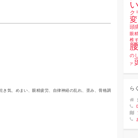
い
ク
変
頭
眼
椎
！
の
ア
ら
吐き気、めまい、眼精疲労、自律神経の乱れ、歪み、骨格調