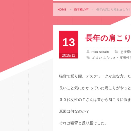
HOME
>
患者様の声
>
長年の肩こり取れました！
長年の肩こり
13
raku-seitaiin
患者様
2019/11
めまい ふらつき
・
変形性
猫背で反り腰、デスクワークが主な方。
長いこと気にかかっていた肩こりがやっ
３０代女性のＴさんは昔から肩こりに悩
原因は何なのか？
それは猫背と反り腰でした。