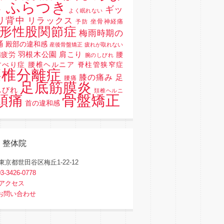
 ふらつき
ギッ
よく眠れない
リ背中
リラックス
坐骨神経痛
予防
形性股関節症
梅雨時期の
痛
殿部の違和感
産後骨盤矯正
疲れが取れない
羽根木公園
肩こり
精疲労
腰
腕のしびれ
すべり症 腰椎ヘルニア 脊柱管狭窄症
腰椎分離症
膝の痛み
足
腰痛
足底筋膜炎
しびれ
頚椎ヘルニ
骨盤矯正
頭痛
首の違和感
く整体院
東京都世田谷区梅丘1-22-12
03-3426-0778
アクセス
お問い合わせ