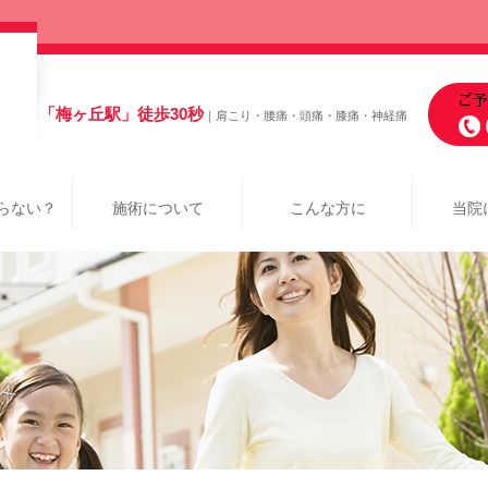
「梅ヶ丘駅」徒歩30秒
｜肩こり・腰痛・頭痛・膝痛・神経痛
らない？
施術について
こんな方に
当院