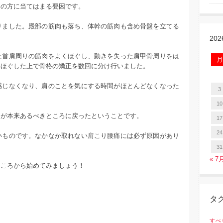
んの方に当てはまる要因です。
りました。殿部の筋肉も落ち、体幹の筋肉も含め骨盤を立てる
20
た首肩周りの筋肉をよくほぐし、動きを失った肩甲骨周りをは
月
くほぐした上で骨格の矯正を数回に分け行いました。
感じなくなり、肩のことを気にする時間がほとんどなくなった
3
10
中が本来あるべきところに戻ったということです。
17
24
いものです。なかなか取れない肩こり腰痛には必ず原因があり
31
« 7
ところから始めてみましょう！
タ
すべ