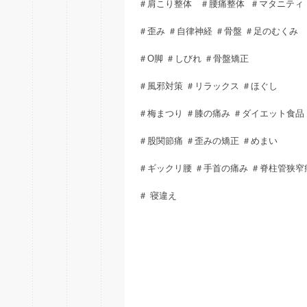
＃肩こり整体 ＃腰痛整体 ＃マタニティ
＃歪み ＃自律神経 ＃骨盤 ＃足のむくみ
＃O脚 ＃しびれ ＃骨盤矯正
＃風邪対策 ＃リラックス ＃ほぐし
＃梅まつり ＃膝の痛み ＃ダイエット食品
＃股関節痛 ＃歪みの矯正 ＃めまい
＃ギックリ腰 ＃手首の痛み ＃脊柱管狭窄
＃ 寝違え