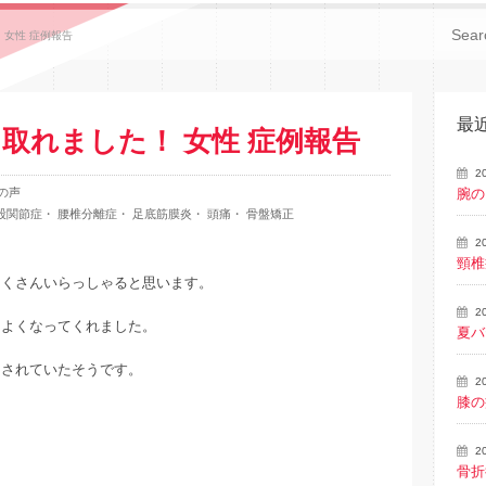
 女性 症例報告
最
取れました！ 女性 症例報告
2
の声
腕の
股関節症
・
腰椎分離症
・
足底筋膜炎
・
頭痛
・
骨盤矯正
2
頸椎
たくさんいらっしゃると思います。
2
とよくなってくれました。
夏バ
まされていたそうです。
2
膝の
2
骨折