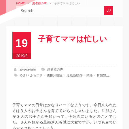
HOME
>
患者様の声
>
子育てママは忙しい
子育てママは忙しい
19
2019/5
raku-seitaiin
患者様の声
めまい ふらつき
・
腰椎分離症
・
足底筋膜炎
・
頭痛
・
骨盤矯正
子育てママの日常はかなりハードなようです。今日来られた
方は３人のお子さんを育てていらっしゃいました。旦那さん
が３人のお子さんを預かって、今公園にいるとのことでし
た。３人を預かる旦那さんも誠に大変ですが、いつもみてい
るママはもっとでしょう。