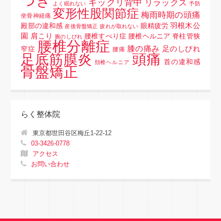
つき
ギックリ背中
リラックス
よく眠れない
予防
変形性股関節症
梅雨時期の頭痛
坐骨神経痛
羽根木公
殿部の違和感
眼精疲労
産後骨盤矯正
疲れが取れない
園
肩こり
腰椎すべり症 腰椎ヘルニア 脊柱管狭
腕のしびれ
腰椎分離症
膝の痛み
足のしびれ
窄症
腰痛
頭痛
足底筋膜炎
首の違和感
頚椎ヘルニア
骨盤矯正
らく整体院
東京都世田谷区梅丘1-22-12
03-3426-0778
アクセス
お問い合わせ