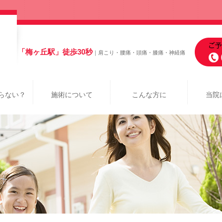
「梅ヶ丘駅」徒歩30秒
｜肩こり・腰痛・頭痛・膝痛・神経痛
らない？
施術について
こんな方に
当院