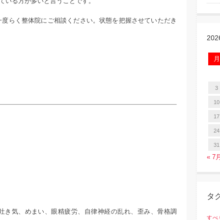
ている方が多いと言うことです。
一度らく整体院にご相談ください。状態を把握させていただき
20
月
3
10
17
24
！
31
« 7
タ
吐き気、めまい、眼精疲労、自律神経の乱れ、歪み、骨格調
すべ