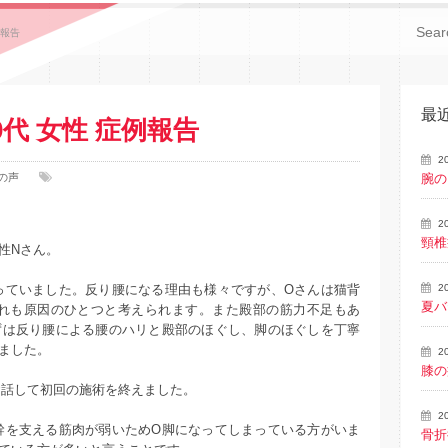
例報告
最
0代 女性 症例報告
2
の声
腕の
2
頸椎
性Nさん。
っていました。反り腰になる理由も様々ですが、Oさんは猫背
2
夏バ
れも原因のひとつと考えられます。また殿部の筋力不足もあ
ずは反り腰による腰のハリと殿部のほぐし、脚のほぐしを丁寧
ました。
2
膝の
お話して初回の施術を終えました。
2
幹を支える筋肉が弱いためO脚になってしまっている方がいま
骨折