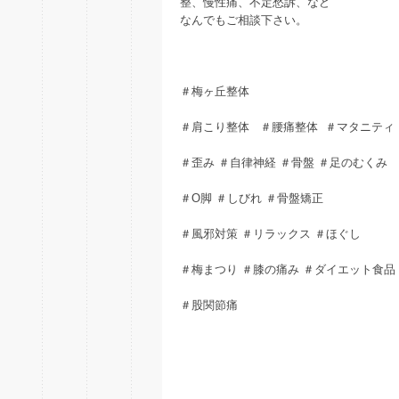
整、慢性痛、不定愁訴、など
なんでもご相談下さい。
＃梅ヶ丘整体
＃肩こり整体 ＃腰痛整体 ＃マタニティ
＃歪み ＃自律神経 ＃骨盤 ＃足のむくみ
＃O脚 ＃しびれ ＃骨盤矯正
＃風邪対策 ＃リラックス ＃ほぐし
＃梅まつり ＃膝の痛み ＃ダイエット食品
＃股関節痛