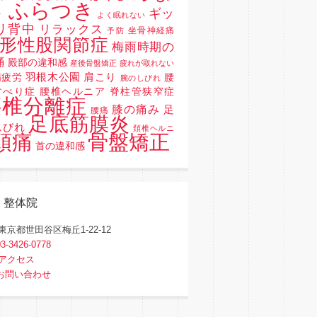
 ふらつき
ギッ
よく眠れない
リ背中
リラックス
坐骨神経痛
予防
形性股関節症
梅雨時期の
痛
殿部の違和感
産後骨盤矯正
疲れが取れない
羽根木公園
肩こり
精疲労
腰
腕のしびれ
すべり症 腰椎ヘルニア 脊柱管狭窄症
腰椎分離症
膝の痛み
足
腰痛
足底筋膜炎
しびれ
頚椎ヘルニ
骨盤矯正
頭痛
首の違和感
く整体院
東京都世田谷区梅丘1-22-12
03-3426-0778
アクセス
お問い合わせ