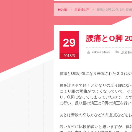
HOME
>
患者様の声
>
腰痛とO脚 20代 女性 症
腰痛とO脚 2
29
raku-seitaiin
患者様
2018/3
腰痛とO脚が気になり来院された２０代女
腰を診させて頂くとかなりの反り腰にな
により腰の弯曲がつよくなっていて、そ
り、O脚になってしまっていたので、ま
に行い、反り腰の矯正とO脚の矯正を行い
あとは普段の立ち方などの注意点などを
若い女性に比較的多いと思いますが、体