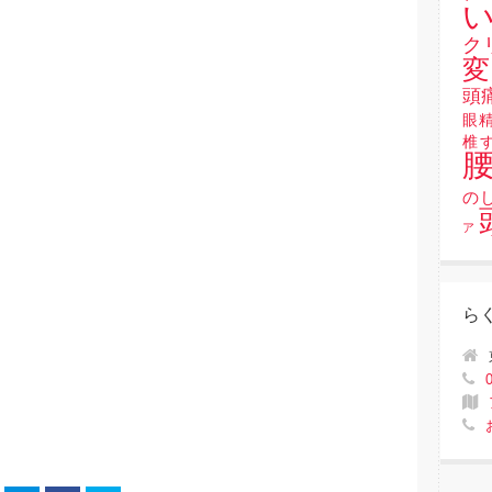
い
ク
変
頭
眼
椎
の
ア
ら