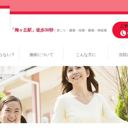
「梅ヶ丘駅」徒歩30秒
｜肩こり・腰痛・頭痛・膝痛・神経痛
らない？
施術について
こんな方に
当院