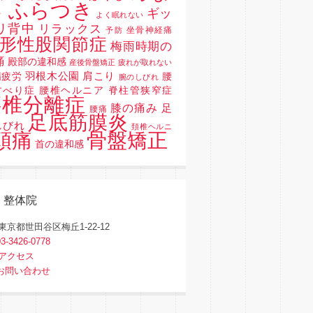
 ふらつき
ギッ
よく眠れない
リ背中
リラックス
坐骨神経痛
予防
形性股関節症
梅雨時期の
痛
殿部の違和感
産後骨盤矯正
疲れが取れない
羽根木公園
肩こり
精疲労
腰
腕のしびれ
すべり症 腰椎ヘルニア 脊柱管狭窄症
腰椎分離症
膝の痛み
足
腰痛
足底筋膜炎
しびれ
頚椎ヘルニ
骨盤矯正
頭痛
首の違和感
く整体院
東京都世田谷区梅丘1-22-12
03-3426-0778
アクセス
お問い合わせ