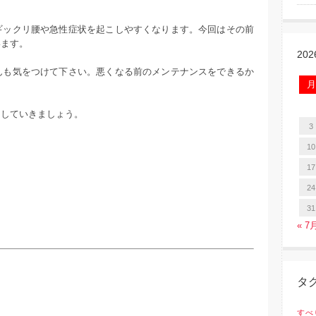
ギックリ腰や急性症状を起こしやすくなります。今回はその前
います。
20
んも気をつけて下さい。悪くなる前のメンテナンスをできるか
月
にしていきましょう。
3
10
17
24
31
« 7
タ
！
すべ