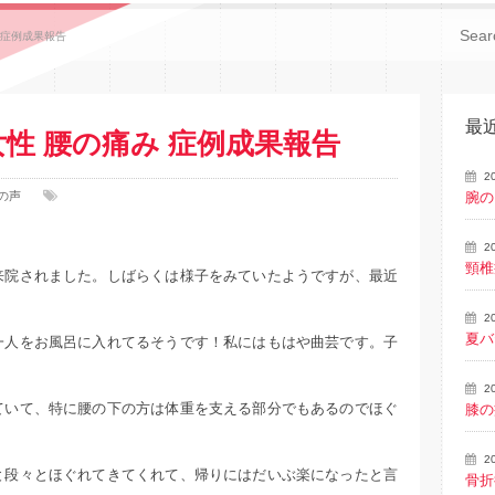
み 症例成果報告
最
女性 腰の痛み 症例成果報告
2
の声
腕の
2
頸椎
来院されました。しばらくは様子をみていたようですが、最近
。
2
夏バ
一人をお風呂に入れてるそうです！私にはもはや曲芸です。子
2
ていて、特に腰の下の方は体重を支える部分でもあるのでほぐ
膝の
2
と段々とほぐれてきてくれて、帰りにはだいぶ楽になったと言
骨折