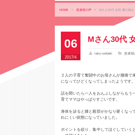
HOME
>
患者様の声
>
Mさん30代 女性 腰の痛
Mさん30代 
06
raku-seitaiin
患者様
2017/4
２人の子育て奮闘中のお母さんが腰痛で
になってひどくなってしまったようです
話を聞いたら一人をおんぶしながらもう
育てママはやっぱりすごいです。
身体を診ると腰と殿部がかなり硬くなっ
れにくい状態になっていました。
ポイントを絞り、集中してほぐしていく