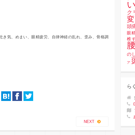
い
ク
変
頭
眼
吐き気、めまい、眼精疲労、自律神経の乱れ、歪み、骨格調
椎
の
ア
ら
NEXT