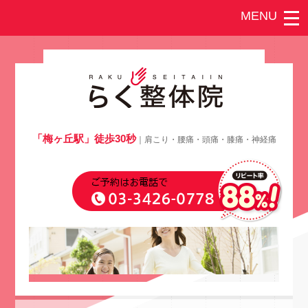
「梅ヶ丘駅」徒歩30秒
｜肩こり・腰痛・頭痛・膝痛・神経痛