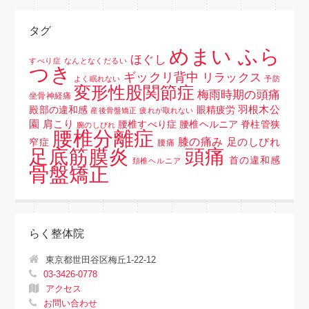
タグ
めまい ふら
ほぐし
すべり症
なんとなくだるい
つき
ギックリ背中
リラックス
よく眠れない
予防
変形性股関節症
梅雨時期の頭痛
坐骨神経痛
羽根木公
殿部の違和感
眼精疲労
産後骨盤矯正
疲れが取れない
園
肩こり
腰椎すべり症 腰椎ヘルニア 脊柱管狭
腕のしびれ
腰椎分離症
膝の痛み
足のしびれ
窄症
腰痛
頭痛
足底筋膜炎
首の違和感
頚椎ヘルニア
骨盤矯正
らく整体院
東京都世田谷区梅丘1-22-12
03-3426-0778
アクセス
お問い合わせ