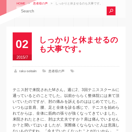
HOME
>
患者様の声
>
しっかりと休ませるのも大事です。
しっかりと休ませるの
02
も大事です。
2015/7
raku-seitaiin
患者様の声
テニス肘で来院されたMさん。週に2、3回テニススクールに
通っているとのことでした。以前かららく整体院には来て頂
いていたのですが、肘の痛みを訴えるのははじめてでした。
いつもは首肩、腰、足と全体を診る感じで、テニスを始めら
れてからは、全体に筋肉の張りが強くなってきていました。
来院されたときに、肘は大丈夫ですか？肩は痛んでいません
か？と聞いてはいましたが、実際痛くならないと人は意識し
ないものですね。「今までいたくなったことがないから」 こ