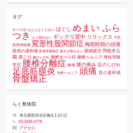
タグ
めまい ふら
ほぐし
すべり症
なんとなくだるい
つき
ギックリ背中
リラックス
よく眠れない
予防
変形性股関節症
梅雨時期の頭痛
坐骨神経痛
羽根木公
殿部の違和感
眼精疲労
産後骨盤矯正
疲れが取れない
園
肩こり
腰椎すべり症 腰椎ヘルニア 脊柱管狭
腕のしびれ
腰椎分離症
膝の痛み
足のしびれ
窄症
腰痛
頭痛
足底筋膜炎
首の違和感
頚椎ヘルニア
骨盤矯正
らく整体院
東京都世田谷区梅丘1-22-12
03-3426-0778
アクセス