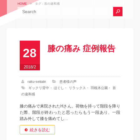
HOME
>
タグ : 首の違和感
膝の痛み 症例報告
28
2018/2
raku-seitaiin
患者様の声
ギックリ背中
・
ほぐし
・
リラックス
・
羽根木公園
・
首
の違和感
膝の痛みで来院されたHさん。荷物を持って階段を降り
た際、階段が終わったと思ったらもう一段あり、一段
踏み外して膝を痛めてし...
続きを読む