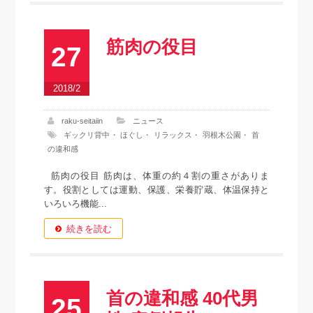
筋肉の役目
27
2018/2
raku-seitaiin
ニュース
ギックリ背中
・
ほぐし
・
リラックス
・
羽根木公園
・
首
の違和感
筋肉の役目 筋肉は、体重の約４割の重さがありま
す。役割としては運動、保護、栄養貯蔵、体温保持と
いろいろ機能...
続きを読む
首の違和感 40代男
25