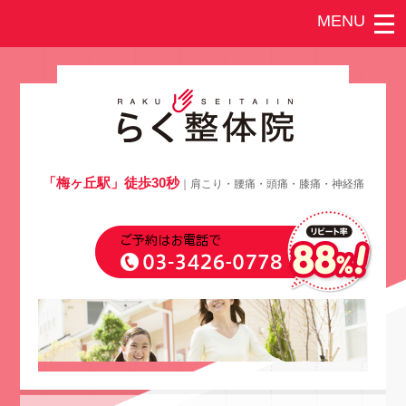
「梅ヶ丘駅」徒歩30秒
｜肩こり・腰痛・頭痛・膝痛・神経痛