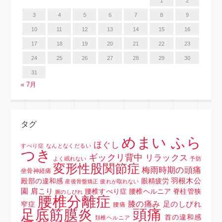
1
2
3
4
5
6
7
8
9
10
11
12
13
14
15
16
17
18
19
20
21
22
23
24
25
26
27
28
29
30
31
« 7月
タグ
めまい ふら
ほぐし
すべり症
なんとなくだるい
つき
ギックリ背中
リラックス
よく眠れない
予防
変形性股関節症
梅雨時期の頭痛
坐骨神経痛
羽根木公
殿部の違和感
眼精疲労
産後骨盤矯正
疲れが取れない
園
肩こり
腰椎すべり症 腰椎ヘルニア 脊柱管狭
腕のしびれ
腰椎分離症
膝の痛み
足のしびれ
窄症
腰痛
頭痛
足底筋膜炎
首の違和感
頚椎ヘルニア