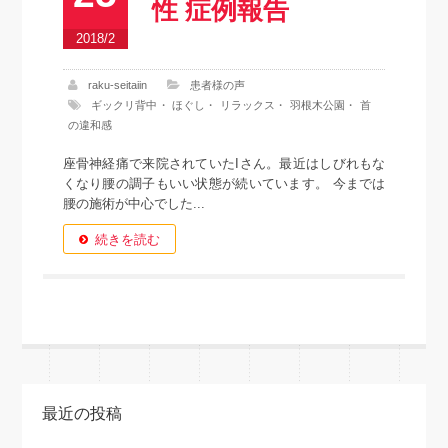
性 症例報告
2018/2
raku-seitaiin
患者様の声
ギックリ背中
・
ほぐし
・
リラックス
・
羽根木公園
・
首
の違和感
座骨神経痛で来院されていたIさん。最近はしびれもな
くなり腰の調子もいい状態が続いています。 今までは
腰の施術が中心でした...
続きを読む
最近の投稿