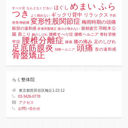
めまい ふら
ほぐし
すべり症
なんとなくだるい
つき
ギックリ背中
リラックス
よく眠れない
予防
変形性股関節症
梅雨時期の頭痛
坐骨神経痛
羽根木公
殿部の違和感
眼精疲労
産後骨盤矯正
疲れが取れない
園
肩こり
腰椎すべり症 腰椎ヘルニア 脊柱管狭
腕のしびれ
腰椎分離症
膝の痛み
足のしびれ
窄症
腰痛
頭痛
足底筋膜炎
首の違和感
頚椎ヘルニア
骨盤矯正
らく整体院
東京都世田谷区梅丘1-22-12
03-3426-0778
アクセス
お問い合わせ