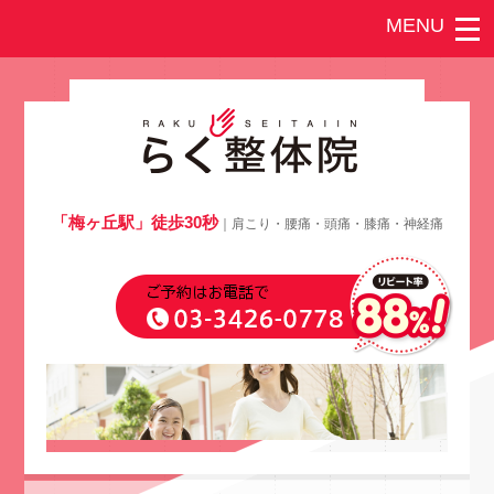
「梅ヶ丘駅」徒歩30秒
｜肩こり・腰痛・頭痛・膝痛・神経痛