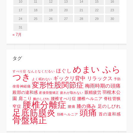
10
11
12
13
14
15
16
17
18
19
20
21
22
23
24
25
26
27
28
29
30
31
« 7月
タグ
めまい ふら
ほぐし
すべり症
なんとなくだるい
つき
ギックリ背中
リラックス
よく眠れない
予防
変形性股関節症
梅雨時期の頭痛
坐骨神経痛
羽根木公
殿部の違和感
眼精疲労
産後骨盤矯正
疲れが取れない
園
肩こり
腰椎すべり症 腰椎ヘルニア 脊柱管狭
腕のしびれ
腰椎分離症
膝の痛み
足のしびれ
窄症
腰痛
頭痛
足底筋膜炎
首の違和感
頚椎ヘルニア
骨盤矯正