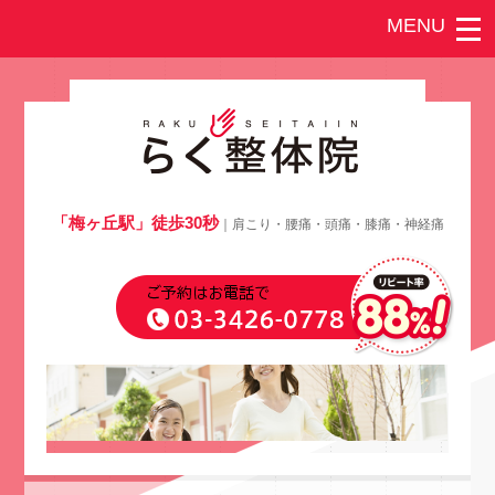
「梅ヶ丘駅」徒歩30秒
｜肩こり・腰痛・頭痛・膝痛・神経痛