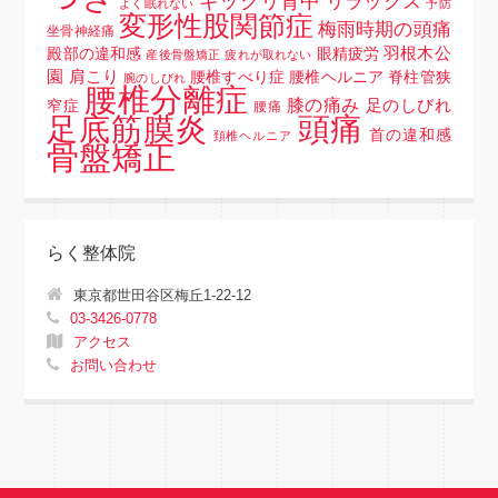
ギックリ背中
リラックス
よく眠れない
予防
変形性股関節症
梅雨時期の頭痛
坐骨神経痛
羽根木公
殿部の違和感
眼精疲労
産後骨盤矯正
疲れが取れない
園
肩こり
腰椎すべり症 腰椎ヘルニア 脊柱管狭
腕のしびれ
腰椎分離症
膝の痛み
足のしびれ
窄症
腰痛
頭痛
足底筋膜炎
首の違和感
頚椎ヘルニア
骨盤矯正
らく整体院
東京都世田谷区梅丘1-22-12
03-3426-0778
アクセス
お問い合わせ