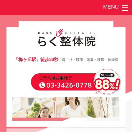
「梅ヶ丘駅」徒歩30秒
｜肩こり・腰痛・頭痛・膝痛・神経痛