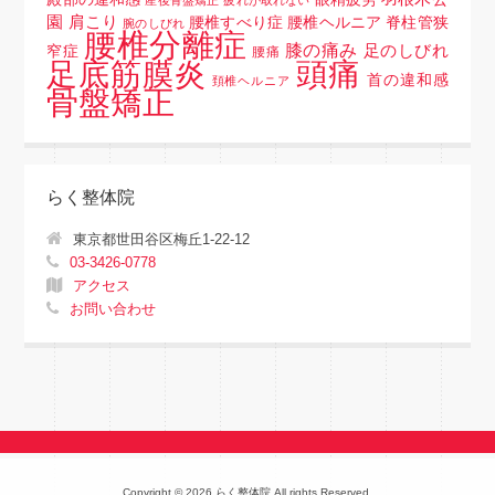
産後骨盤矯正
疲れが取れない
園
肩こり
腰椎すべり症 腰椎ヘルニア 脊柱管狭
腕のしびれ
腰椎分離症
膝の痛み
足のしびれ
窄症
腰痛
頭痛
足底筋膜炎
首の違和感
頚椎ヘルニア
骨盤矯正
らく整体院
東京都世田谷区梅丘1-22-12
03-3426-0778
アクセス
お問い合わせ
Copyright © 2026 らく整体院 All rights Reserved.