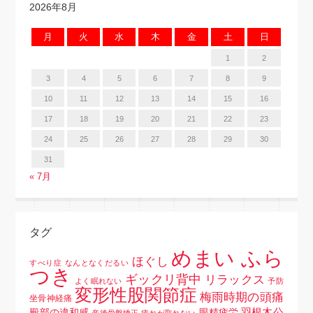
2026年8月
月
火
水
木
金
土
日
1
2
3
4
5
6
7
8
9
10
11
12
13
14
15
16
17
18
19
20
21
22
23
24
25
26
27
28
29
30
31
« 7月
タグ
めまい ふら
ほぐし
すべり症
なんとなくだるい
つき
ギックリ背中
リラックス
よく眠れない
予防
変形性股関節症
梅雨時期の頭痛
坐骨神経痛
羽根木公
殿部の違和感
眼精疲労