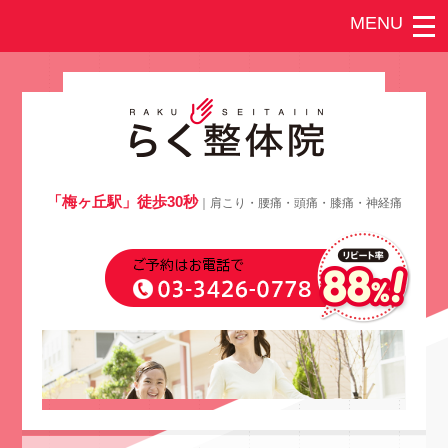
「梅ヶ丘駅」徒歩30秒
｜肩こり・腰痛・頭痛・膝痛・神経痛