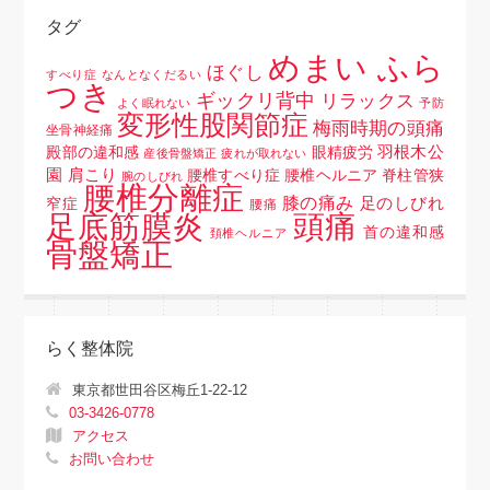
タグ
めまい ふら
ほぐし
すべり症
なんとなくだるい
つき
ギックリ背中
リラックス
よく眠れない
予防
変形性股関節症
梅雨時期の頭痛
坐骨神経痛
羽根木公
殿部の違和感
眼精疲労
産後骨盤矯正
疲れが取れない
園
肩こり
腰椎すべり症 腰椎ヘルニア 脊柱管狭
腕のしびれ
腰椎分離症
膝の痛み
足のしびれ
窄症
腰痛
頭痛
足底筋膜炎
首の違和感
頚椎ヘルニア
骨盤矯正
らく整体院
東京都世田谷区梅丘1-22-12
03-3426-0778
アクセス
お問い合わせ