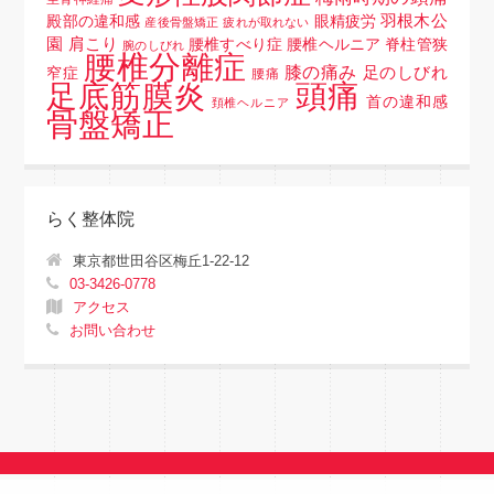
羽根木公
殿部の違和感
眼精疲労
産後骨盤矯正
疲れが取れない
園
肩こり
腰椎すべり症 腰椎ヘルニア 脊柱管狭
腕のしびれ
腰椎分離症
膝の痛み
足のしびれ
窄症
腰痛
頭痛
足底筋膜炎
首の違和感
頚椎ヘルニア
骨盤矯正
らく整体院
東京都世田谷区梅丘1-22-12
03-3426-0778
アクセス
お問い合わせ