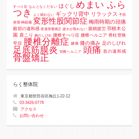
めまい ふら
ほぐし
すべり症
なんとなくだるい
つき
ギックリ背中
リラックス
よく眠れない
予防
変形性股関節症
梅雨時期の頭痛
坐骨神経痛
羽根木公
殿部の違和感
眼精疲労
産後骨盤矯正
疲れが取れない
園
肩こり
腰椎すべり症 腰椎ヘルニア 脊柱管狭
腕のしびれ
腰椎分離症
膝の痛み
足のしびれ
窄症
腰痛
頭痛
足底筋膜炎
首の違和感
頚椎ヘルニア
骨盤矯正
らく整体院
東京都世田谷区梅丘1-22-12
03-3426-0778
アクセス
お問い合わせ