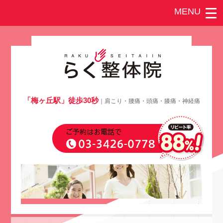
「梅ヶ丘駅」徒歩30秒
｜肩こり・腰痛・頭痛・膝痛・神経痛