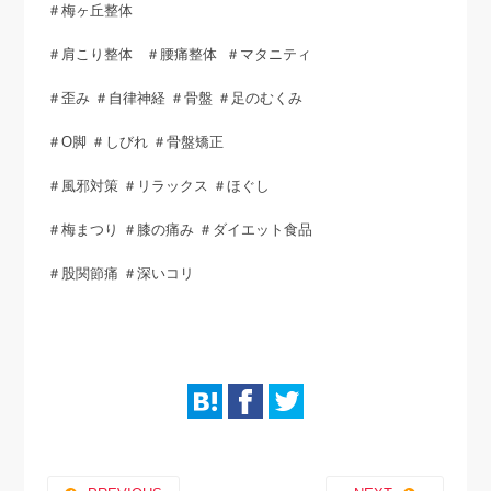
＃梅ヶ丘整体
＃肩こり整体 ＃腰痛整体 ＃マタニティ
＃歪み ＃自律神経 ＃骨盤 ＃足のむくみ
＃O脚 ＃しびれ ＃骨盤矯正
＃風邪対策 ＃リラックス ＃ほぐし
＃梅まつり ＃膝の痛み ＃ダイエット食品
＃股関節痛 ＃深いコリ