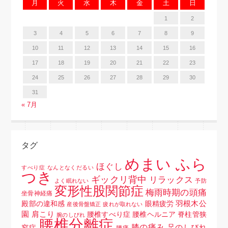
月
火
水
木
金
土
日
1
2
3
4
5
6
7
8
9
10
11
12
13
14
15
16
17
18
19
20
21
22
23
24
25
26
27
28
29
30
31
« 7月
タグ
めまい ふら
ほぐし
すべり症
なんとなくだるい
つき
ギックリ背中
リラックス
よく眠れない
予防
変形性股関節症
梅雨時期の頭痛
坐骨神経痛
羽根木公
殿部の違和感
眼精疲労
産後骨盤矯正
疲れが取れない
園
肩こり
腰椎すべり症 腰椎ヘルニア 脊柱管狭
腕のしびれ
腰椎分離症
膝の痛み
足のしびれ
窄症
腰痛