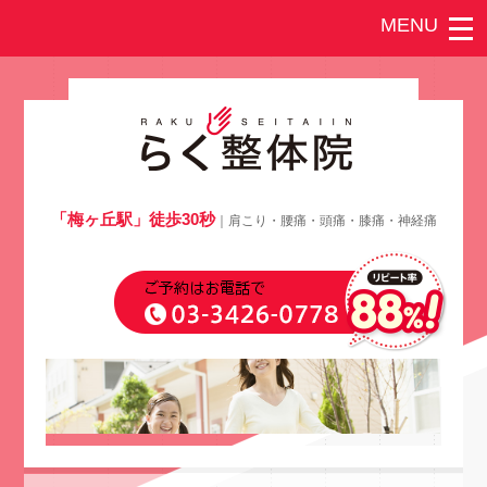
「梅ヶ丘駅」徒歩30秒
｜肩こり・腰痛・頭痛・膝痛・神経痛