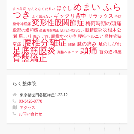
めまい ふら
ほぐし
すべり症
なんとなくだるい
つき
ギックリ背中
リラックス
よく眠れない
予防
変形性股関節症
梅雨時期の頭痛
坐骨神経痛
羽根木公
殿部の違和感
眼精疲労
産後骨盤矯正
疲れが取れない
園
肩こり
腰椎すべり症 腰椎ヘルニア 脊柱管狭
腕のしびれ
腰椎分離症
膝の痛み
足のしびれ
窄症
腰痛
頭痛
足底筋膜炎
首の違和感
頚椎ヘルニア
骨盤矯正
らく整体院
東京都世田谷区梅丘1-22-12
03-3426-0778
アクセス
お問い合わせ