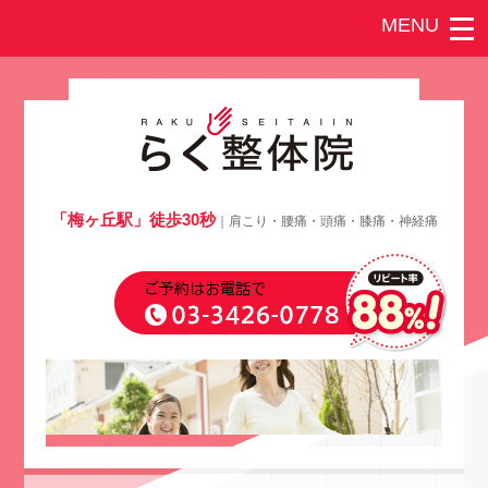
「梅ヶ丘駅」徒歩30秒
｜肩こり・腰痛・頭痛・膝痛・神経痛