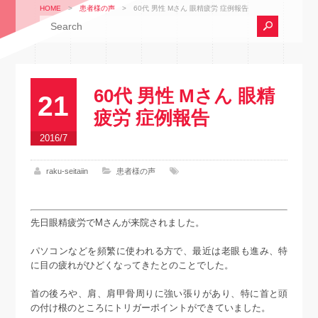
HOME
>
患者様の声
>
60代 男性 Mさん 眼精疲労 症例報告
60代 男性 Mさん 眼精
21
疲労 症例報告
2016/7
raku-seitaiin
患者様の声
先日眼精疲労でMさんが来院されました。
パソコンなどを頻繁に使われる方で、最近は老眼も進み、特
に目の疲れがひどくなってきたとのことでした。
首の後ろや、肩、肩甲骨周りに強い張りがあり、特に首と頭
の付け根のところにトリガーポイントができていました。