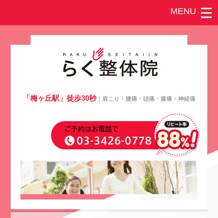
「梅ヶ丘駅」徒歩30秒
｜肩こり・腰痛・頭痛・膝痛・神経痛