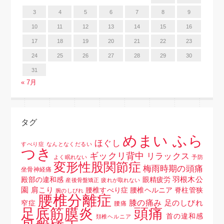
3
4
5
6
7
8
9
10
11
12
13
14
15
16
17
18
19
20
21
22
23
24
25
26
27
28
29
30
31
« 7月
タグ
めまい ふら
ほぐし
すべり症
なんとなくだるい
つき
ギックリ背中
リラックス
よく眠れない
予防
変形性股関節症
梅雨時期の頭痛
坐骨神経痛
羽根木公
殿部の違和感
眼精疲労
産後骨盤矯正
疲れが取れない
園
肩こり
腰椎すべり症 腰椎ヘルニア 脊柱管狭
腕のしびれ
腰椎分離症
膝の痛み
足のしびれ
窄症
腰痛
頭痛
足底筋膜炎
首の違和感
頚椎ヘルニア