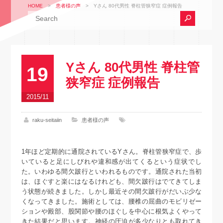
HOME
>
患者様の声
>
Yさん 80代男性 脊柱管狭窄症 症例報告
Yさん 80代男性 脊柱管
19
狭窄症 症例報告
2015/11
raku-seitaiin
患者様の声
1年ほど定期的に通院されているYさん。脊柱管狭窄症で、歩
いていると足にしびれや違和感が出てくるという症状でし
た。いわゆる間欠跛行といわれるものです。通院された当初
は、ほぐすと楽にはなるけれども、間欠跛行はでてきてしま
う状態が続きました。しかし最近その間欠跛行がだいぶ少な
くなってきました。施術としては、腰椎の屈曲のモビリゼー
ションや殿部、股関節や腰のほぐしを中心に根気よくやって
きた結果だと思います。神経の圧迫が多少なりとも取れてき