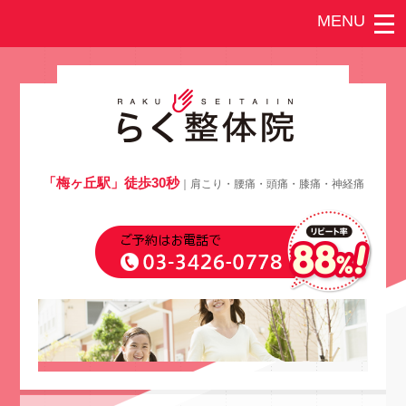
「梅ヶ丘駅」徒歩30秒
｜肩こり・腰痛・頭痛・膝痛・神経痛