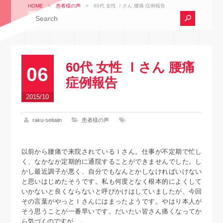
HOME
>
患者様の声
>
60代 女性 Ｉさん 腰痛 症例報告
60代 女性 Ｉさん 腰痛
06
症例報告
2015/10
raku-seitaiin
患者様の声
以前から腰痛で来院されているＩさん。仕事が不定期で忙し
く、なかなか定期的に通院することができませんでした。し
かし最近調子が悪く、自分でもなんとかしなければいけない
と思いはじめたそうです。私も何度となく根本的によくして
いかないと良くならないと呼びかけはしていましたが、今回
その言葉がやっとＩさんにはまったようです。やはり本人が
そう思うことが一番早いです。だいたい皆さん痛くなってか
ら気づくのですが…。