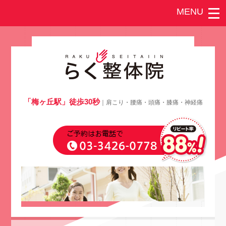
「梅ヶ丘駅」徒歩30秒
｜肩こり・腰痛・頭痛・膝痛・神経痛