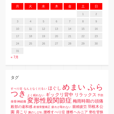
月
火
水
木
金
土
日
1
2
3
4
5
6
7
8
9
10
11
12
13
14
15
16
17
18
19
20
21
22
23
24
25
26
27
28
29
30
31
« 7月
タグ
めまい ふら
ほぐし
すべり症
なんとなくだるい
つき
ギックリ背中
リラックス
よく眠れない
予防
変形性股関節症
梅雨時期の頭痛
坐骨神経痛
羽根木公
殿部の違和感
眼精疲労
産後骨盤矯正
疲れが取れない
園
肩こり
腰椎すべり症 腰椎ヘルニア 脊柱管狭
腕のしびれ