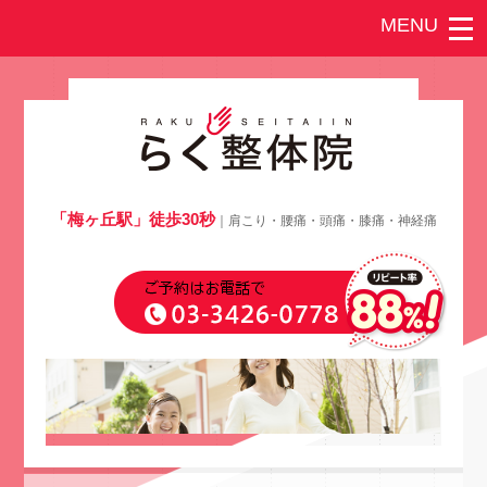
「梅ヶ丘駅」徒歩30秒
｜肩こり・腰痛・頭痛・膝痛・神経痛