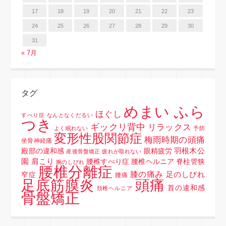
17
18
19
20
21
22
23
24
25
26
27
28
29
30
31
« 7月
タグ
めまい ふら
ほぐし
すべり症
なんとなくだるい
つき
ギックリ背中
リラックス
よく眠れない
予防
変形性股関節症
梅雨時期の頭痛
坐骨神経痛
羽根木公
殿部の違和感
眼精疲労
産後骨盤矯正
疲れが取れない
園
肩こり
腰椎すべり症 腰椎ヘルニア 脊柱管狭
腕のしびれ
腰椎分離症
膝の痛み
足のしびれ
窄症
腰痛
頭痛
足底筋膜炎
首の違和感
頚椎ヘルニア
骨盤矯正