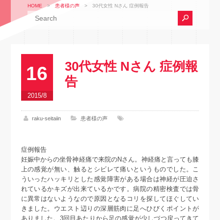
HOME
>
患者様の声
>
30代女性 Nさん 症例報告
30代女性 Nさん 症例報
16
告
2015/8
raku-seitaiin
患者様の声
症例報告
妊娠中からの坐骨神経痛で来院のNさん。神経痛と言っても膝
上の感覚が無い、触るとシビレて痛いというものでした。こ
ういったハッキリとした感覚障害がある場合は神経が圧迫さ
れているかキズが出来ているかです。病院の精密検査では骨
に異常はないようなので原因となるコリを探してほぐしてい
きました。ウエスト辺りの深層筋肉に足へひびくポイントが
ありました。3回目あたりから足の感覚が少しづつ戻ってきて