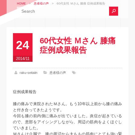
HOME
>
患者様の声
>
60代女性 Ｍさん 膝痛 症例成果報告
60代女性 Ｍさん 膝痛
24
症例成果報告
2014/11
raku-seitaiin
患者様の声
症例成果報告
膝の痛みで来院されたＭさん。もう10年以上前から膝の痛み
と付き合ってきたようです。
今回も膝の前内側に痛みが出ていました。炎症が起きている
ので、患部をアイシングしながら、周辺の筋肉をよくほぐし
ていきました。
ＭさんはＯ脚で、膝の周辺から太ももの筋肉にとても強い緊