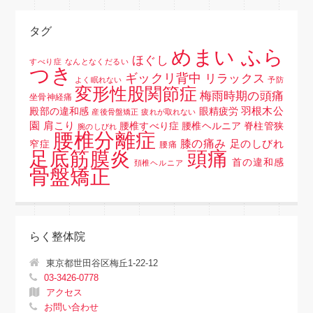
タグ
めまい ふら
ほぐし
すべり症
なんとなくだるい
つき
ギックリ背中
リラックス
よく眠れない
予防
変形性股関節症
梅雨時期の頭痛
坐骨神経痛
羽根木公
殿部の違和感
眼精疲労
産後骨盤矯正
疲れが取れない
園
肩こり
腰椎すべり症 腰椎ヘルニア 脊柱管狭
腕のしびれ
腰椎分離症
膝の痛み
足のしびれ
窄症
腰痛
頭痛
足底筋膜炎
首の違和感
頚椎ヘルニア
骨盤矯正
らく整体院
東京都世田谷区梅丘1-22-12
03-3426-0778
アクセス
お問い合わせ