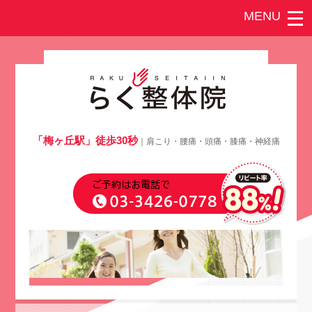
「梅ヶ丘駅」徒歩30秒
｜肩こり・腰痛・頭痛・膝痛・神経痛