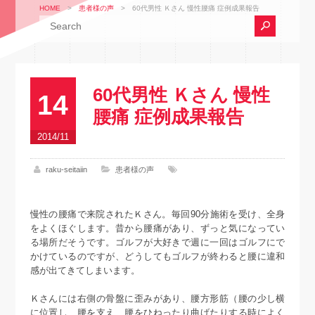
HOME
>
患者様の声
>
60代男性 Ｋさん 慢性腰痛 症例成果報告
60代男性 Ｋさん 慢性
14
腰痛 症例成果報告
2014/11
raku-seitaiin
患者様の声
慢性の腰痛で来院されたＫさん。毎回90分施術を受け、全身
をよくほぐします。昔から腰痛があり、ずっと気になってい
る場所だそうです。ゴルフが大好きで週に一回はゴルフにで
かけているのですが、どうしてもゴルフが終わると腰に違和
感が出てきてしまいます。
Ｋさんには右側の骨盤に歪みがあり、腰方形筋（腰の少し横
に位置し、腰を支え、腰をひねったり曲げたりする時によく