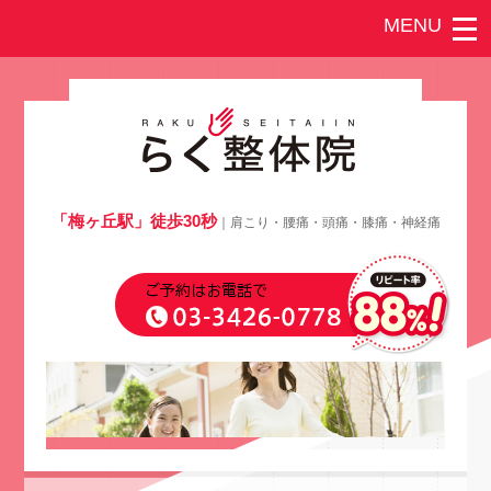
「梅ヶ丘駅」徒歩30秒
｜肩こり・腰痛・頭痛・膝痛・神経痛