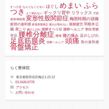
めまい ふら
ほぐし
すべり症
なんとなくだるい
つき
ギックリ背中
リラックス
よく眠れない
予防
変形性股関節症
梅雨時期の頭痛
坐骨神経痛
羽根木公
殿部の違和感
眼精疲労
産後骨盤矯正
疲れが取れない
園
肩こり
腰椎すべり症 腰椎ヘルニア 脊柱管狭
腕のしびれ
腰椎分離症
膝の痛み
足のしびれ
窄症
腰痛
頭痛
足底筋膜炎
首の違和感
頚椎ヘルニア
骨盤矯正
らく整体院
東京都世田谷区梅丘1-22-12
03-3426-0778
アクセス
お問い合わせ