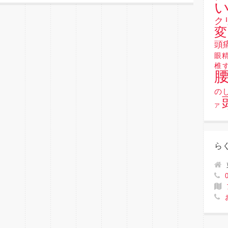
い
ク
変
頭
眼
椎
の
ア
ら