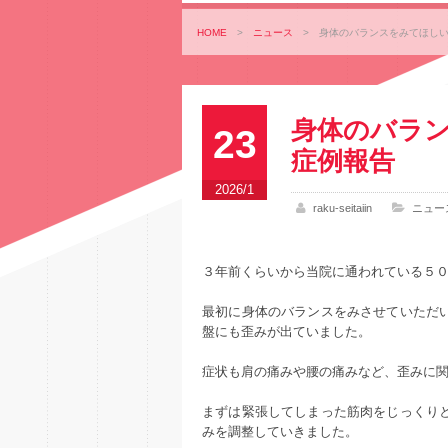
HOME
>
ニュース
>
身体のバランスをみてほしい
身体のバラ
23
症例報告
2026/1
raku-seitaiin
ニュー
３年前くらいから当院に通われている５
最初に身体のバランスをみさせていただ
盤にも歪みが出ていました。
症状も肩の痛みや腰の痛みなど、歪みに
まずは緊張してしまった筋肉をじっくり
みを調整していきました。