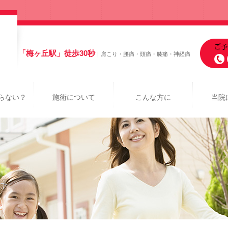
「梅ヶ丘駅」徒歩30秒
｜肩こり・腰痛・頭痛・膝痛・神経痛
らない？
施術について
こんな方に
当院