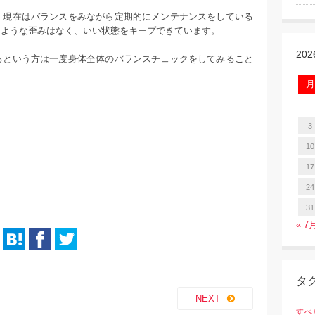
、現在はバランスをみながら定期的にメンテナンスをしている
たような歪みはなく、いい状態をキープできています。
20
るという方は一度身体全体のバランスチェックをしてみること
月
3
10
17
24
31
« 7
タ
NEXT
すべ