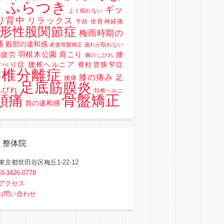
 ふらつき
ギッ
よく眠れない
リ背中
リラックス
坐骨神経痛
予防
形性股関節症
梅雨時期の
痛
殿部の違和感
産後骨盤矯正
疲れが取れない
羽根木公園
肩こり
精疲労
腰
腕のしびれ
すべり症 腰椎ヘルニア 脊柱管狭窄症
腰椎分離症
膝の痛み
足
腰痛
足底筋膜炎
しびれ
頚椎ヘルニ
骨盤矯正
頭痛
首の違和感
く整体院
東京都世田谷区梅丘1-22-12
03-3426-0778
アクセス
お問い合わせ