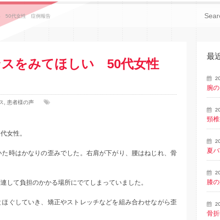
 50代女性 症例報告
最
ンスをみてほしい 50代女性
2
腕の
ス
,
患者様の声
2
頸椎
０代女性。
2
夏バ
いた時はかなりの歪みでした。右肩が下がり、腰はねじれ、骨
2
膝の
関連して負担のかかる場所にでてしまっていました。
とほぐしていき、矯正やストレッチなどを組み合わせながら歪
2
骨折