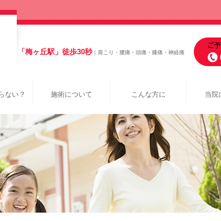
「梅ヶ丘駅」徒歩30秒
｜肩こり・腰痛・頭痛・膝痛・神経痛
らない？
施術について
こんな方に
当院