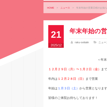
HOME
>
ニュース
>
年末年始の営業日程のお知
年末年始の
21
raku-seitaiin
ニュー
2025/12
＜年末
１２月２９日（月）〜１月２日（金）
ま
年内は
１２月２８日（日）
まで営業
年始は
１月３日（土）
から営業となりま
皆様のご来院お待ちしております！