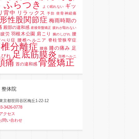
 ふらつき
ギッ
よく眠れない
リ背中
リラックス
坐骨神経痛
予防
形性股関節症
梅雨時期の
痛
殿部の違和感
産後骨盤矯正
疲れが取れない
羽根木公園
肩こり
精疲労
腰
腕のしびれ
すべり症 腰椎ヘルニア 脊柱管狭窄症
腰椎分離症
膝の痛み
足
腰痛
足底筋膜炎
しびれ
頚椎ヘルニ
骨盤矯正
頭痛
首の違和感
く整体院
東京都世田谷区梅丘1-22-12
03-3426-0778
アクセス
お問い合わせ