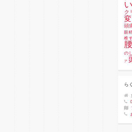
い
ク
変
頭
眼
椎
の
ア
ら