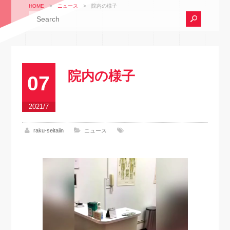
HOME
>
ニュース
>
院内の様子
院内の様子
07
2021/7
raku-seitaiin
ニュース