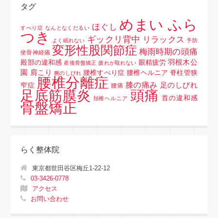
タグ
めまい ふら
ほぐし
すべり症
なんとなくだるい
つき
ギックリ背中
リラックス
よく眠れない
予防
変形性股関節症
梅雨時期の頭痛
坐骨神経痛
羽根木公
殿部の違和感
眼精疲労
産後骨盤矯正
疲れが取れない
園
肩こり
腰椎すべり症 腰椎ヘルニア 脊柱管狭
腕のしびれ
腰椎分離症
膝の痛み
足のしびれ
窄症
腰痛
頭痛
足底筋膜炎
首の違和感
頚椎ヘルニア
骨盤矯正
らく整体院
東京都世田谷区梅丘1-22-12
03-3426-0778
アクセス
お問い合わせ