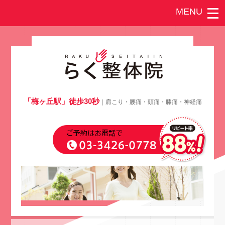
「梅ヶ丘駅」徒歩30秒
｜肩こり・腰痛・頭痛・膝痛・神経痛