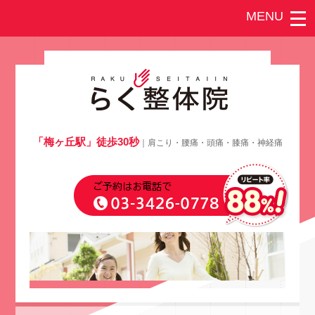
「梅ヶ丘駅」徒歩30秒
｜肩こり・腰痛・頭痛・膝痛・神経痛