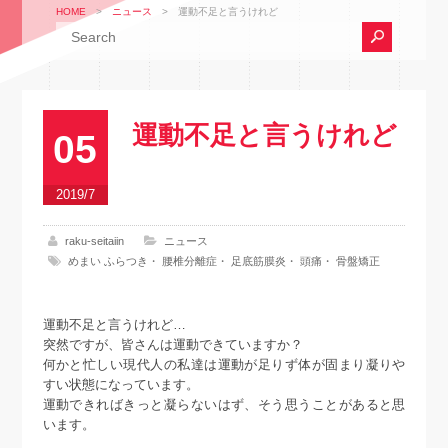
HOME
>
ニュース
>
運動不足と言うけれど
運動不足と言うけれど
05
2019/7
raku-seitaiin
ニュース
めまい ふらつき
・
腰椎分離症
・
足底筋膜炎
・
頭痛
・
骨盤矯正
運動不足と言うけれど…
突然ですが、皆さんは運動できていますか？
何かと忙しい現代人の私達は運動が足りず体が固まり凝りや
すい状態になっています。
運動できればきっと凝らないはず、そう思うことがあると思
います。