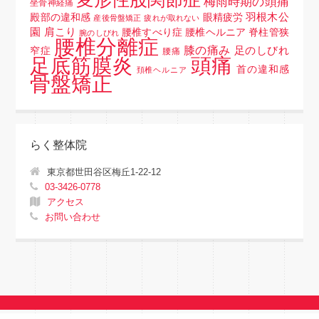
梅雨時期の頭痛
坐骨神経痛
羽根木公
殿部の違和感
眼精疲労
産後骨盤矯正
疲れが取れない
園
肩こり
腰椎すべり症 腰椎ヘルニア 脊柱管狭
腕のしびれ
腰椎分離症
膝の痛み
足のしびれ
窄症
腰痛
頭痛
足底筋膜炎
首の違和感
頚椎ヘルニア
骨盤矯正
らく整体院
東京都世田谷区梅丘1-22-12
03-3426-0778
アクセス
お問い合わせ