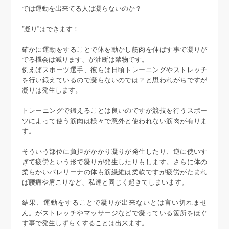
では運動を出来てる人は凝らないのか？
”凝り”はできます！
確かに運動をすることで体を動かし筋肉を伸ばす事で凝りが
でる機会は減ります、が油断は禁物です。
例えばスポーツ選手、彼らは日頃トレーニングやストレッチ
を行い鍛えているので凝らないのでは？と思われがちですが
凝りは発生します。
トレーニングで鍛えることは良いのですが競技を行うスポー
ツによって使う筋肉は様々で意外と使われない筋肉が有りま
す。
そういう部位に負担がかかり凝りが発生したり、逆に使いす
ぎて疲労という形で凝りが発生したりもします。さらに体の
柔らかいバレリーナの体も筋繊維は柔軟ですが疲労がたまれ
ば腰痛や肩こりなど、私達と同じく起きてしまいます。
結果、運動をすることで凝りが出来ないとは言い切れませ
ん。がストレッチやマッサージなどで凝っている箇所をほぐ
す事で発生しずらくすることは出来ます。