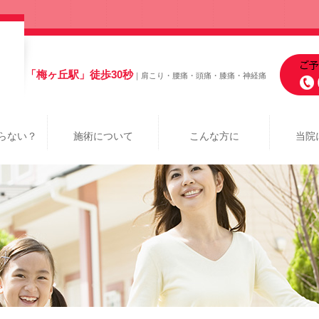
「梅ヶ丘駅」徒歩30秒
｜肩こり・腰痛・頭痛・膝痛・神経痛
らない？
施術について
こんな方に
当院