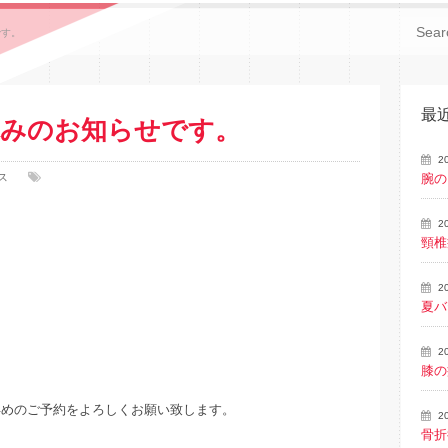
です。
最
休みのお知らせです。
2
ス
腕の
2
頸椎
2
夏バ
2
。
膝の
早めのご予約をよろしくお願い致します。
2
骨折