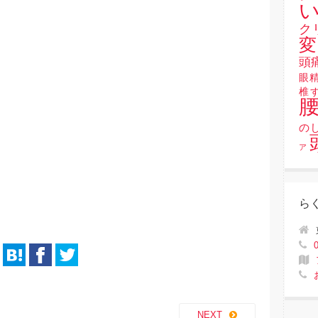
い
ク
変
頭
眼
椎
の
ア
ら
NEXT