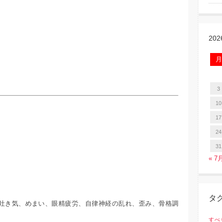
20
月
3
10
17
！
24
31
« 7
タ
吐き気、めまい、眼精疲労、自律神経の乱れ、歪み、骨格調
すべ