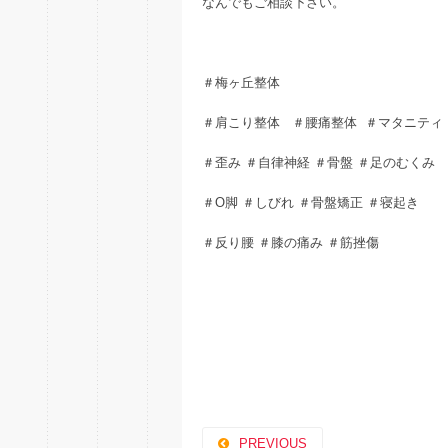
なんでもご相談下さい。
＃梅ヶ丘整体
＃肩こり整体 ＃腰痛整体 ＃マタニティ
＃歪み ＃自律神経 ＃骨盤 ＃足のむくみ
＃O脚 ＃しびれ ＃骨盤矯正 ＃寝起き
＃反り腰 ＃膝の痛み ＃筋挫傷
PREVIOUS