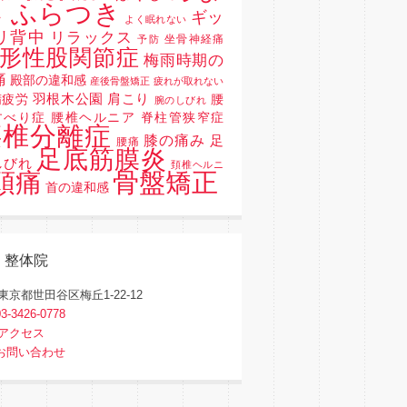
 ふらつき
ギッ
よく眠れない
リ背中
リラックス
坐骨神経痛
予防
形性股関節症
梅雨時期の
痛
殿部の違和感
産後骨盤矯正
疲れが取れない
羽根木公園
肩こり
精疲労
腰
腕のしびれ
すべり症 腰椎ヘルニア 脊柱管狭窄症
腰椎分離症
膝の痛み
足
腰痛
足底筋膜炎
しびれ
頚椎ヘルニ
骨盤矯正
頭痛
首の違和感
く整体院
東京都世田谷区梅丘1-22-12
03-3426-0778
アクセス
お問い合わせ