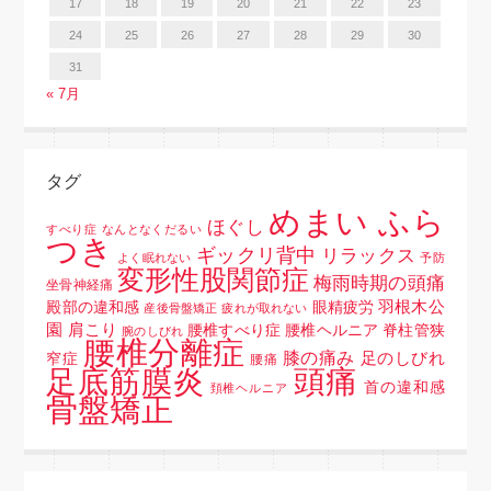
17
18
19
20
21
22
23
24
25
26
27
28
29
30
31
« 7月
タグ
めまい ふら
ほぐし
すべり症
なんとなくだるい
つき
ギックリ背中
リラックス
よく眠れない
予防
変形性股関節症
梅雨時期の頭痛
坐骨神経痛
羽根木公
殿部の違和感
眼精疲労
産後骨盤矯正
疲れが取れない
園
肩こり
腰椎すべり症 腰椎ヘルニア 脊柱管狭
腕のしびれ
腰椎分離症
膝の痛み
足のしびれ
窄症
腰痛
頭痛
足底筋膜炎
首の違和感
頚椎ヘルニア
骨盤矯正