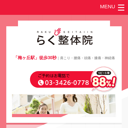
「梅ヶ丘駅」徒歩30秒
｜肩こり・腰痛・頭痛・膝痛・神経痛