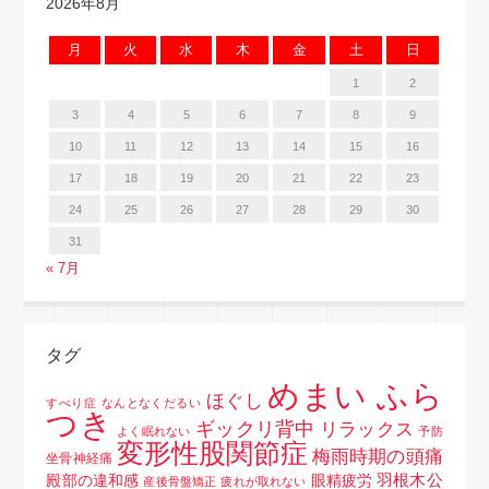
2026年8月
月
火
水
木
金
土
日
1
2
3
4
5
6
7
8
9
10
11
12
13
14
15
16
17
18
19
20
21
22
23
24
25
26
27
28
29
30
31
« 7月
タグ
めまい ふら
ほぐし
すべり症
なんとなくだるい
つき
ギックリ背中
リラックス
よく眠れない
予防
変形性股関節症
梅雨時期の頭痛
坐骨神経痛
羽根木公
殿部の違和感
眼精疲労
産後骨盤矯正
疲れが取れない