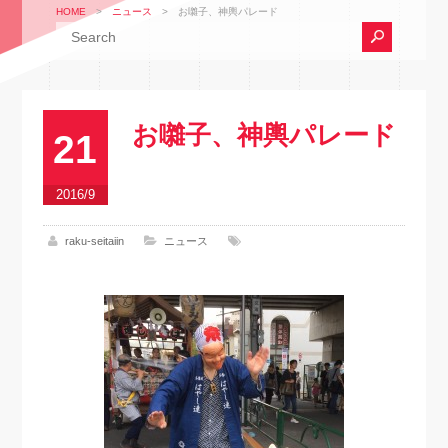
HOME
>
ニュース
>
お囃子、神輿パレード
お囃子、神輿パレード
21
2016/9
raku-seitaiin
ニュース