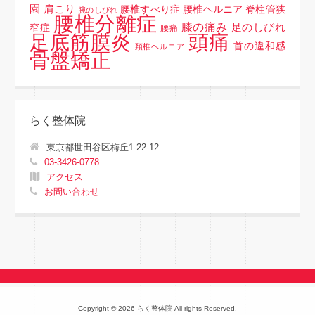
園
肩こり
腰椎すべり症 腰椎ヘルニア 脊柱管狭
腕のしびれ
腰椎分離症
膝の痛み
足のしびれ
窄症
腰痛
頭痛
足底筋膜炎
首の違和感
頚椎ヘルニア
骨盤矯正
らく整体院
東京都世田谷区梅丘1-22-12
03-3426-0778
アクセス
お問い合わせ
Copyright © 2026 らく整体院 All rights Reserved.