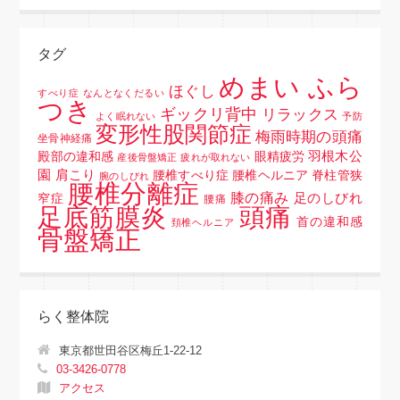
タグ
めまい ふら
ほぐし
すべり症
なんとなくだるい
つき
ギックリ背中
リラックス
よく眠れない
予防
変形性股関節症
梅雨時期の頭痛
坐骨神経痛
羽根木公
殿部の違和感
眼精疲労
産後骨盤矯正
疲れが取れない
園
肩こり
腰椎すべり症 腰椎ヘルニア 脊柱管狭
腕のしびれ
腰椎分離症
膝の痛み
足のしびれ
窄症
腰痛
頭痛
足底筋膜炎
首の違和感
頚椎ヘルニア
骨盤矯正
らく整体院
東京都世田谷区梅丘1-22-12
03-3426-0778
アクセス