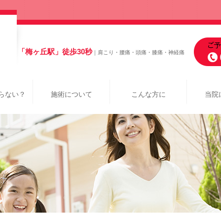
「梅ヶ丘駅」徒歩30秒
｜肩こり・腰痛・頭痛・膝痛・神経痛
らない？
施術について
こんな方に
当院