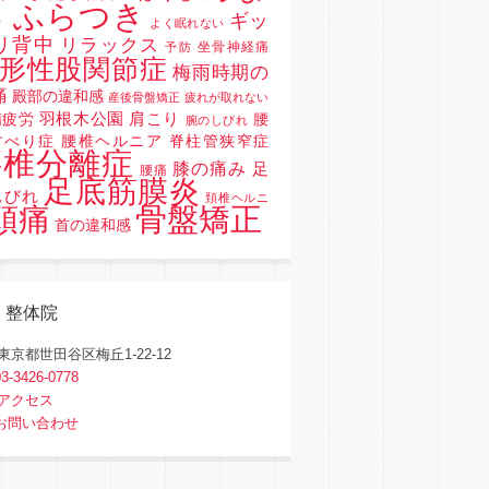
 ふらつき
ギッ
よく眠れない
リ背中
リラックス
坐骨神経痛
予防
形性股関節症
梅雨時期の
痛
殿部の違和感
産後骨盤矯正
疲れが取れない
羽根木公園
肩こり
精疲労
腰
腕のしびれ
すべり症 腰椎ヘルニア 脊柱管狭窄症
腰椎分離症
膝の痛み
足
腰痛
足底筋膜炎
しびれ
頚椎ヘルニ
骨盤矯正
頭痛
首の違和感
く整体院
東京都世田谷区梅丘1-22-12
03-3426-0778
アクセス
お問い合わせ