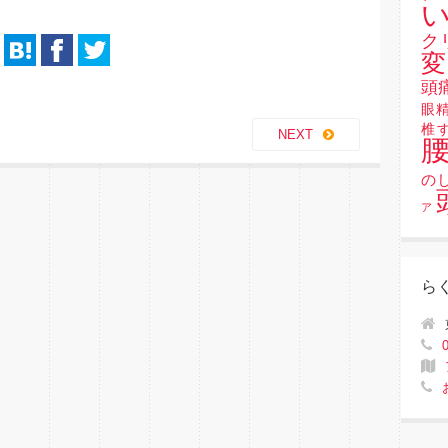
い
ク
変
頭
眼
椎
NEXT
の
ア
ら