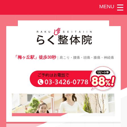
「梅ヶ丘駅」徒歩30秒
｜肩こり・腰痛・頭痛・膝痛・神経痛