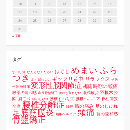
10
11
12
13
14
15
16
17
18
19
20
21
22
23
24
25
26
27
28
29
30
31
« 7月
タグ
めまい ふら
ほぐし
すべり症
なんとなくだるい
つき
ギックリ背中
リラックス
よく眠れない
予防
変形性股関節症
梅雨時期の頭痛
坐骨神経痛
羽根木公
殿部の違和感
眼精疲労
産後骨盤矯正
疲れが取れない
園
肩こり
腰椎すべり症 腰椎ヘルニア 脊柱管狭
腕のしびれ
腰椎分離症
膝の痛み
足のしびれ
窄症
腰痛
頭痛
足底筋膜炎
首の違和感
頚椎ヘルニア
骨盤矯正